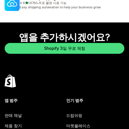
별 5개 중
4.6
(476)
•
무료 플랜 사용 가능
총 리뷰 476개
Easy shipping automation to help your business grow.
앱을 추가하시겠어요?
Shopify 3일 무료 체험
앱 범주
인기 범주
판매 채널
드랍쉬핑
제품 찾기
마켓플레이스