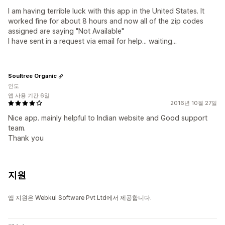
I am having terrible luck with this app in the United States. It
worked fine for about 8 hours and now all of the zip codes
assigned are saying "Not Available"
I have sent in a request via email for help... waiting...
Soultree Organic
인도
앱 사용 기간 6일
2016년 10월 27일
Nice app. mainly helpful to Indian website and Good support
team.
Thank you
지원
앱 지원은 Webkul Software Pvt Ltd에서 제공합니다.