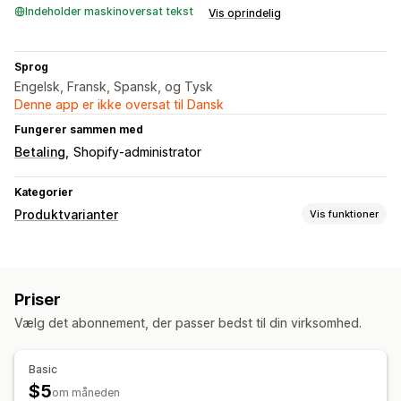
Indeholder maskinoversat tekst
Vis oprindelig
Sprog
Engelsk, Fransk, Spansk, og Tysk
Denne app er ikke oversat til Dansk
Fungerer sammen med
Betaling
Shopify-administrator
Kategorier
Produktvarianter
Vis funktioner
Tilpasning
Betinget logik
Datoer
Visning af varianter
Priser
Lager
Vælg det abonnement, der passer bedst til din virksomhed.
Lagertilgængelighed
Basic
$5
om måneden