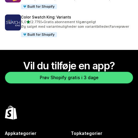
Built for Shopify
Color Swatch King: Variants
ud af 5 stjerner
5,0
(2.779)
•
Gratis abonnement tilgængeligt
2779 anmeldelser i alt
Øg salget med variantmuligheder som variantbilleder/farveprøver
Built for Shopify
Vil du tilføje en app?
Prøv Shopify gratis i 3 dage
Appkategorier
Topkategorier