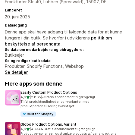
Frankfurter Str. 40, Lübben (Spreewald), 15907, DE
Lanceret
20. juni 2025
Dataadgang
Denne app skal have adgang til følgende data for at kunne
fungere i din butik. Se hvorfor i udviklerens
politik om
beskyttelse af persondata
.
Se data om medarbejdere og bidragydere:
Butiksejer
Se og rediger butiksdata:
Produkter, Shopify Functions, Webshop
Se detaljer
Flere apps som denne
Easify Custom Product Options
ud af 5 stjerner
4,9
(2.865)
•
Gratis abonnement tilgængeligt
2865 anmeldelser i alt
Tilføj produktmuligheder og -varianter med
produktpersonaliseringsværktøjet
Built for Shopify
Globo Product Options, Variant
ud af 5 stjerner
4,9
(4.734)
•
Gratis abonnement tilgængeligt
4734 anmeldelser i alt
Product personalizer, customize products w/ variant options