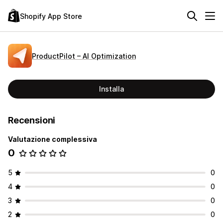
Shopify App Store
ProductPilot – AI Optimization
Installa
Recensioni
Valutazione complessiva
0
5
0
4
0
3
0
2
0