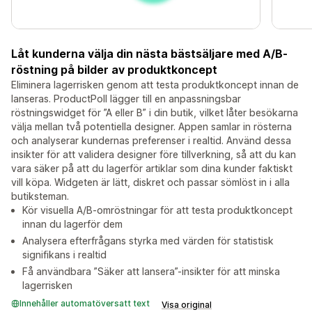
Låt kunderna välja din nästa bästsäljare med A/B-
röstning på bilder av produktkoncept
Eliminera lagerrisken genom att testa produktkoncept innan de
lanseras. ProductPoll lägger till en anpassningsbar
röstningswidget för ”A eller B” i din butik, vilket låter besökarna
välja mellan två potentiella designer. Appen samlar in rösterna
och analyserar kundernas preferenser i realtid. Använd dessa
insikter för att validera designer före tillverkning, så att du kan
vara säker på att du lagerför artiklar som dina kunder faktiskt
vill köpa. Widgeten är lätt, diskret och passar sömlöst in i alla
butiksteman.
Kör visuella A/B-omröstningar för att testa produktkoncept
innan du lagerför dem
Analysera efterfrågans styrka med värden för statistisk
signifikans i realtid
Få användbara ”Säker att lansera”-insikter för att minska
lagerrisken
Innehåller automatöversatt text
Visa original