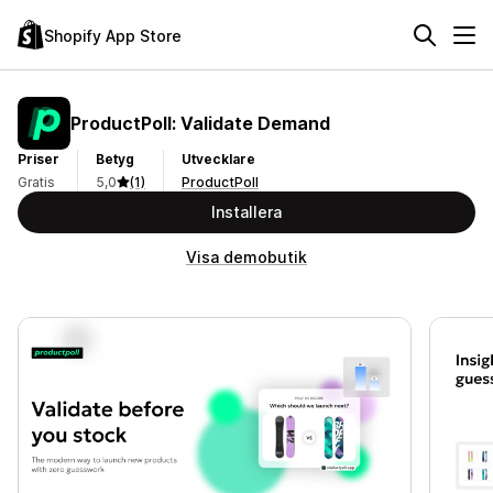
Shopify App Store
ProductPoll: Validate Demand
Priser
Betyg
Utvecklare
Gratis
5,0
(1)
ProductPoll
Installera
Visa demobutik