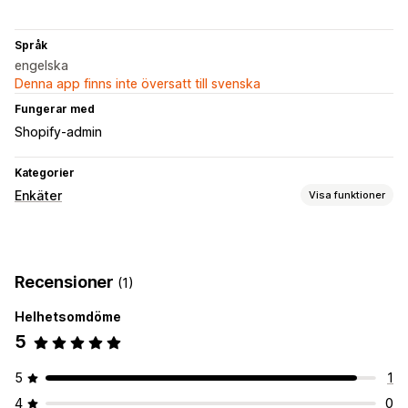
Språk
engelska
Denna app finns inte översatt till svenska
Fungerar med
Shopify-admin
Kategorier
Enkäter
Visa funktioner
Formuläranpassning
Filuppladdning
Mallar
Recensioner
(1)
Enkättyper
Helhetsomdöme
Produktfeedback
5
Hantering av inskickningar
Analysverktyg
5
1
4
0