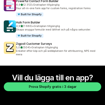
Powerful Contact Form Builder
av 5 stjärnor
4,9
(2 312)
•
Gratisplan tillgänglig
2312 recensioner totalt
Your all-in-one form app for custom forms, registration forms
Built for Shopify
Hulk Form Builder
av 5 stjärnor
4,9
(1 885)
•
Gratisplan tillgänglig
1885 recensioner totalt
Skapa snygga formulär med lätthet och på några sekunder.
Built for Shopify
Zigpoll Customer Surveys
av 5 stjärnor
5,0
(504)
•
Gratisplan tillgänglig
504 recensioner totalt
Enkäter efter köp och på webbplatsen för attribuering, NPS med
mera
Vill du lägga till en app?
Prova Shopify gratis i 3 dagar