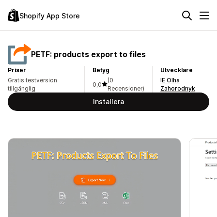
Shopify App Store
PETF: products export to files
Priser
Betyg
Utvecklare
Gratis testversion
(0
IE Olha
0,0
tillgänglig
Recensioner)
Zahorodnyk
Installera