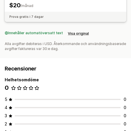
$20
/månad
Prova gratis i 7 dagar
Innehåller automatöversatt text
Visa original
Alla avgifter debiteras i USD. Återkommande och användningsbaserade
avgifter faktureras var 30:e dag.
Recensioner
Helhetsomdöme
0
5
0
4
0
3
0
2
0