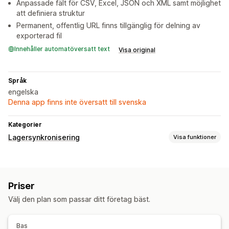
Anpassade fält för CSV, Excel, JSON och XML samt möjlighet
att definiera struktur
Permanent, offentlig URL finns tillgänglig för delning av
exporterad fil
Innehåller automatöversatt text
Visa original
Språk
engelska
Denna app finns inte översatt till svenska
Kategorier
Lagersynkronisering
Visa funktioner
Synkroniseringstyp
Priser
Produktinformation
Varianter
SKU:er
Streckkoder
Priser
Automatisk
Manuell
Bulk
Realtid
Anpassad
Välj den plan som passar ditt företag bäst.
Aviseringar och rapporter
Dataimport och -export
Synkronisering i realtid
Bas