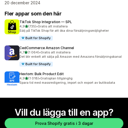
20 december 2024
Fler appar som den här
TikTok Shop Integration — SPL
av 5 stjärnor
4,9
(735)
•
Gratis att installera
735 recensioner totalt
Sälj på TikTok Shop för att öka dina försäljningsmöjligheter
Built for Shopify
CedCommerce Amazon Channel
av 5 stjärnor
4,7
(1 064)
•
Gratis att installera
1064 recensioner totalt
Det blir enkelt att sälja på Amazon med Amazons försäljningskanal
Built for Shopify
Hextom: Bulk Product Edit
av 5 stjärnor
4,9
(1 018)
•
Gratisplan tillgänglig
1018 recensioner totalt
Spara tid med massredigering, import och export av butiksdata
Vill du lägga till en app?
Prova Shopify gratis i 3 dagar