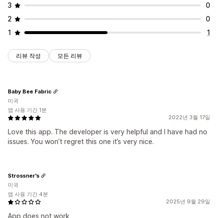
3
0
2
0
1
1
리뷰 작성
모든 리뷰
Baby Bee Fabric
미국
앱 사용 기간 1분
2022년 3월 17일
Love this app. The developer is very helpful and I have had no
issues. You won’t regret this one it’s very nice.
Strossner's
미국
앱 사용 기간 4분
2025년 9월 29일
App does not work