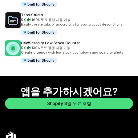
Built for Shopify
Tabs Studio
별 5개 중
5.0
(160)
•
무료 플랜 사용 가능
총 리뷰 160개
Easily create tabs or accordions for your product descriptions
Built for Shopify
Hey!Scarcity Low Stock Counter
별 5개 중
5.0
(139)
•
무료 플랜 사용 가능
총 리뷰 139개
Create urgency with low stock countdown and scarcity alerts
Built for Shopify
앱을 추가하시겠어요?
Shopify 3일 무료 체험