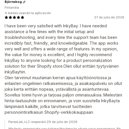
Björnskog
Finlandia
4 meses usando la aplicación
27 de julio de 2026
I have been very satisfied with InkyBay. I have needed
assistance a few times with the initial setup and
troubleshooting, and every time the support team has been
incredibly fast, friendly, and knowledgeable. The app works
very well and offers a wide range of features. In my opinion,
the value for money is excellent, and I highly recommend
InkyBay to anyone looking for a product personalization
solution for their Shopify store.Olen ollut erittäin tyytyväinen
InkyBayhin.
Olen tarvinnut muutaman kerran apua käyttöönotossa ja
erilaisten ongelmien ratkaisemisessa, ja asiakaspalvelu on ollut
joka kerta erittäin nopeaa, ystävällistä ja asiantuntevaa.
Sovellus toimii hyvin ja tarjoaa paljon ominaisuuksia. Mielestäni
hinta–laatusuhde on erinomainen, ja voin suositella InkyBayta
lämpimästi kaikille, jotka tarvitsevat tuotteiden
personointiratkaisun Shopify-verkkokauppaan.
ParseLab, LLC respondió 29 de julio de 2026
We truly appreciate you taking the time to share your experience. It’s