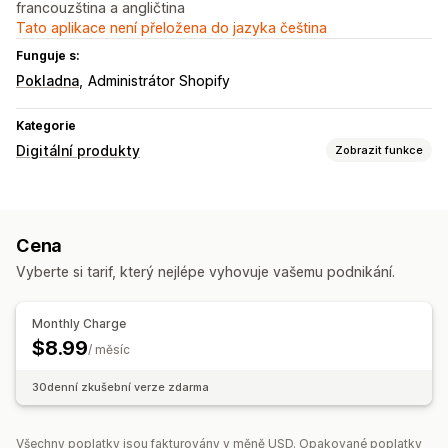
francouzština a angličtina
Tato aplikace není přeložena do jazyka čeština
Funguje s:
Pokladna
Administrátor Shopify
Kategorie
Digitální produkty
Zobrazit funkce
Typy produktů
Digitální umění
Elektronické knihy
Soubory PDF
Cena
Správa stahování
Vyberte si tarif, který nejlépe vyhovuje vašemu podnikání.
Doručování e-mailů
Zabezpečení souborů
Monthly Charge
$8.99
Hostování souborů
/ měsíc
30denní zkušební verze zdarma
Všechny poplatky jsou fakturovány v měně USD. Opakované poplatky