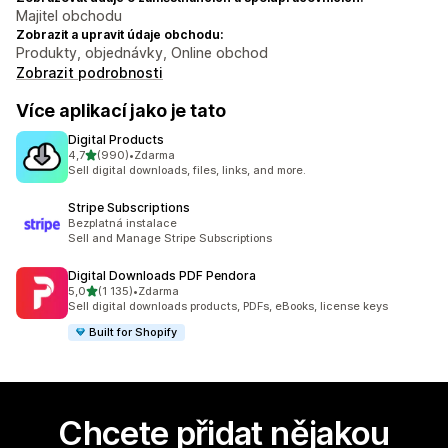
Majitel obchodu
Zobrazit a upravit údaje obchodu:
Produkty, objednávky, Online obchod
Zobrazit podrobnosti
Více aplikací jako je tato
Digital Products
z 5 hvězd
4,7
(990)
•
Zdarma
Celkový počet recenzí: 990
Sell digital downloads, files, links, and more.
Stripe Subscriptions
Bezplatná instalace
Sell and Manage Stripe Subscriptions
Digital Downloads PDF Pendora
z 5 hvězd
5,0
(1 135)
•
Zdarma
Celkový počet recenzí: 1135
Sell digital downloads products, PDFs, eBooks, license keys
Built for Shopify
Chcete přidat nějakou