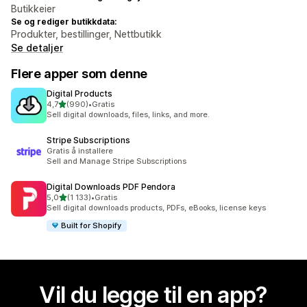
Butikkeier
Se og rediger butikkdata:
Produkter, bestillinger, Nettbutikk
Se detaljer
Flere apper som denne
Digital Products
av 5 stjerner
4,7
(990)
•
Gratis
Totalt 990 omtaler
Sell digital downloads, files, links, and more.
Stripe Subscriptions
Gratis å installere
Sell and Manage Stripe Subscriptions
Digital Downloads PDF Pendora
av 5 stjerner
5,0
(1 133)
•
Gratis
Totalt 1133 omtaler
Sell digital downloads products, PDFs, eBooks, license keys
Built for Shopify
Vil du legge til en app?