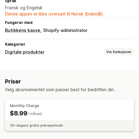
Språk
Fransk og Engelsk
Denne appen er ikke oversatt til Norsk (bokmål)
Fungerer med
Butikkens kasse
Shopify-administrator
Kategorier
Digitale produkter
Vis funksjoner
Produkttyper
Digital kunst
Ebøker
PDF
Priser
Nedlastingsadministrasjon
Velg abonnementet som passer best for bedriften din.
E-postlevering
Filsikkerhet
Monthly Charge
$8.99
Filvert
/ måned
30-dagers gratis prøveperiode