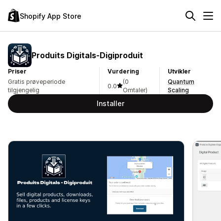
Shopify App Store
Produits Digitals‑Digiproduit
Priser
Vurdering
Utvikler
Gratis prøveperiode
(0
Quantum
0.0
tilgjengelig
Omtaler)
Scaling
Installer