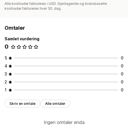
Alle kostnader faktureres i USD. Gjentagende og bruksbaserte
kostnader faktureres hver 30. dag.
Omtaler
Samlet vurdering
0
5
0
4
0
3
0
2
0
1
0
Skriv en omtale
Alle omtaler
Ingen omtaler enda