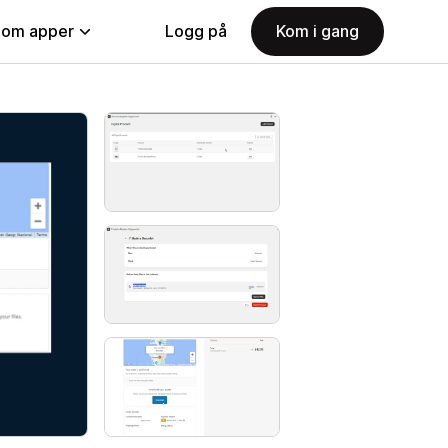
nom apper
Logg på
Kom i gang