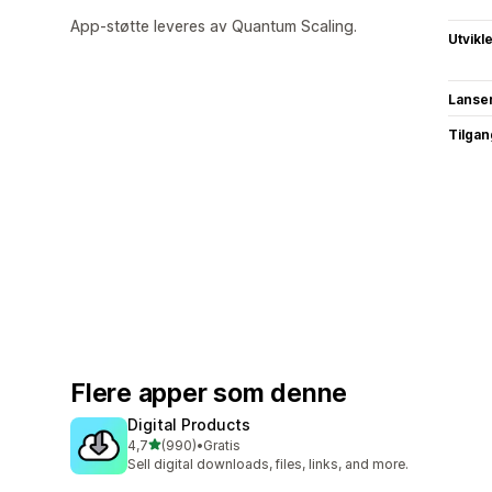
App-støtte leveres av Quantum Scaling.
Utvikl
Lanse
Tilgang
Flere apper som denne
Digital Products
av 5 stjerner
4,7
(990)
•
Gratis
Totalt 990 omtaler
Sell digital downloads, files, links, and more.