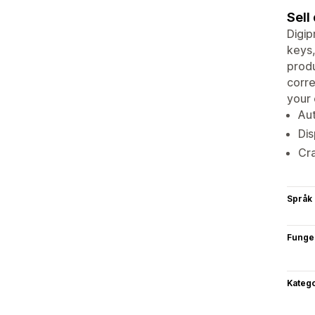
Sell
Digip
keys,
produ
corre
your 
Aut
Dis
Cra
Språk
Funge
Katego