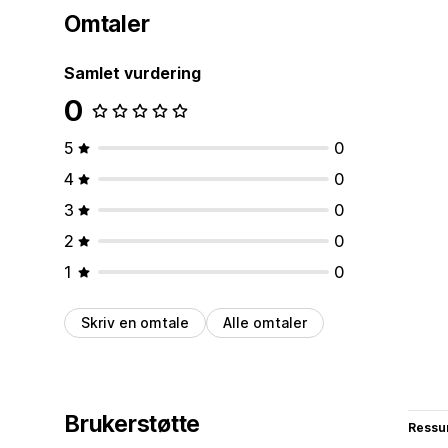
Omtaler
Samlet vurdering
0
5
0
4
0
3
0
2
0
1
0
Skriv en omtale
Alle omtaler
Brukerstøtte
Ressu