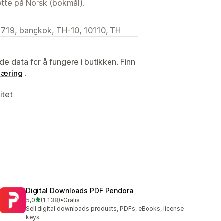
tøtte på Norsk (bokmål).
 719, bangkok, TH-10, 10110, TH
de data for å fungere i butikken. Finn
læring
.
itet
Digital Downloads PDF Pendora
av 5 stjerner
5,0
(1 138)
•
Gratis
Totalt 1138 omtaler
Sell digital downloads products, PDFs, eBooks, license
keys