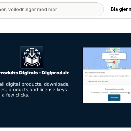
Bla gjen
ri med fremhevede bilder