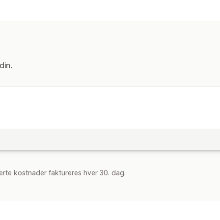
Produkttyper
Digital kunst
Ebøker
PDF
Nedlastingsadministrasjon
E-postlevering
din.
Filsikkerhet
Filvert
rte kostnader faktureres hver 30. dag.