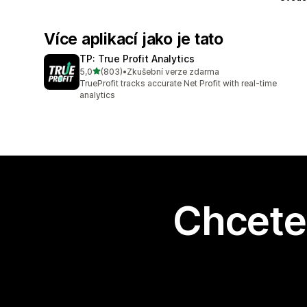
Více aplikací jako je tato
TP: True Profit Analytics
z 5 hvězd
5,0
(803)
•
Zkušební verze zdarma
Celkový počet recenzí: 803
TrueProfit tracks accurate Net Profit with real-time
analytics
Chcete 