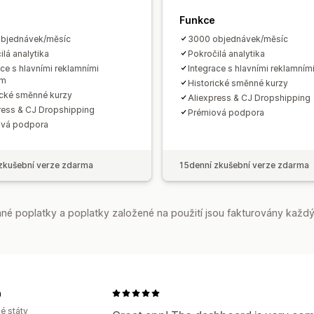
Funkce
objednávek/měsíc
3000 objednávek/měsíc
ilá analytika
Pokročilá analytika
ace s hlavními reklamními
Integrace s hlavními reklamními
rm
Historické směnné kurzy
ické směnné kurzy
Aliexpress & CJ Dropshipping
ress & CJ Dropshipping
Prémiová podpora
ová podpora
zkušební verze zdarma
15denní zkušební verze zdarma
é poplatky a poplatky založené na použití jsou fakturovány každý
n
é státy