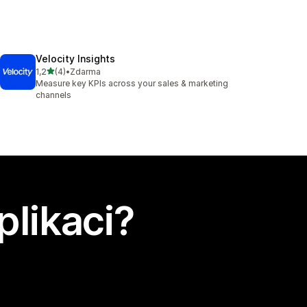
Velocity Insights
z 5 hvězd
1,2
(4)
•
Zdarma
Celkový počet recenzí: 4
Measure key KPIs across your sales & marketing
channels
plikaci?