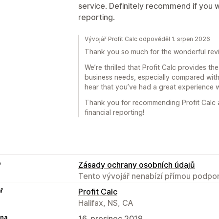
service. Definitely recommend if you
reporting.
Vývojář Profit Calc odpověděl 1. srpen 2026
Thank you so much for the wonderful rev
We’re thrilled that Profit Calc provides t
business needs, especially compared with 
hear that you’ve had a great experience 
Thank you for recommending Profit Calc an
financial reporting!
e
Zásady ochrany osobních údajů
Tento vývojář nenabízí přímou podpor
ř
Profit Calc
Halifax, NS, CA
na
16. prosinec 2019