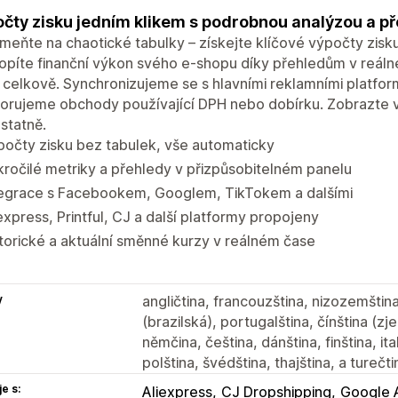
čty zisku jedním klikem s podrobnou analýzou a pře
eňte na chaotické tabulky – získejte klíčové výpočty zisk
opíte finanční výkon svého e-shopu díky přehledům v reál
celkově. Synchronizujeme se s hlavními reklamními platfor
orujeme obchody používající DPH nebo dobírku. Zobrazte 
statně.
očty zisku bez tabulek, vše automaticky
ročilé metriky a přehledy v přizpůsobitelném panelu
tegrace s Facebookem, Googlem, TikTokem a dalšími
express, Printful, CJ a další platformy propojeny
torické a aktuální směnné kurzy v reálném čase
y
angličtina, francouzština, nizozemština
(brazilská), portugalština, čínština (z
němčina, čeština, dánština, finština, ita
polština, švédština, thajština, a turečti
e s:
Aliexpress
CJ Dropshipping
Google 