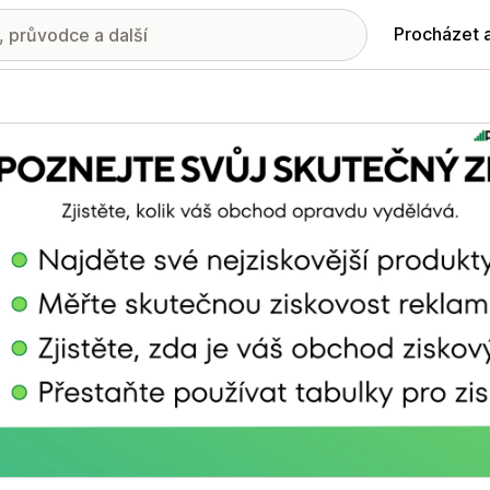
Procházet 
ie propagovaných obrázků