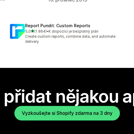
Report Pundit: Custom Reports
z 5 hvězd
5,0
(1 864)
•
K dispozici je bezplatný plán
Celkový počet recenzí: 1864
Create custom reports, combine data, and automate
delivery
přidat nějakou a
Vyzkoušejte si Shopify zdarma na 3 dny