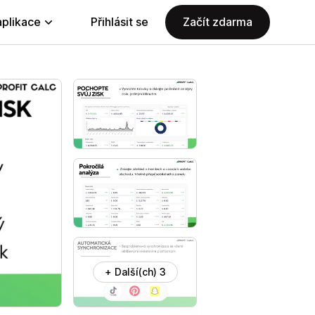
aplikace
Přihlásit se
Začít zdarma
+ Další(ch) 3