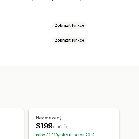
Zobrazit funkce
Zobrazit funkce
eněz
Daň z prodeje
Sledování nákladů na prodané zboží
 objednávky
Transakce
Neomezený
$199
/ měsíc
nebo $1,910/rok s úsporou 20 %