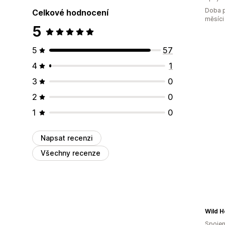
Doba p
Celkové hodnocení
měsíci
5
5
57
4
1
3
0
2
0
1
0
Napsat recenzi
Všechny recenze
Wild 
Spojen