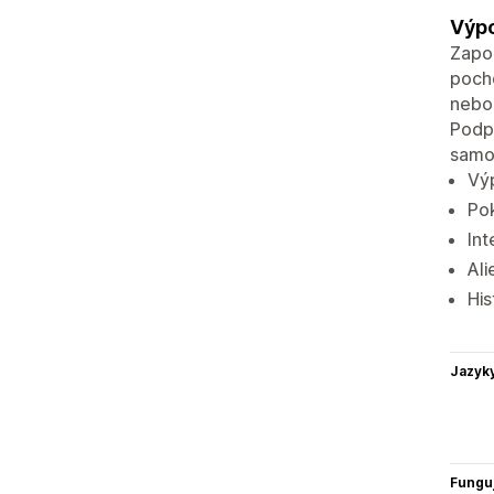
Výpo
Zapom
poch
nebo 
Podp
samo
Výp
Pok
In
Ali
His
Jazyk
Funguj