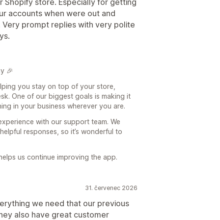
r Shopify store. Especially for getting
 our accounts when were out and
 Very prompt replies with very polite
ys.
y 🎉
helping you stay on top of your store,
k. One of our biggest goals is making it
ing in your business wherever you are.
 experience with our support team. We
helpful responses, so it’s wonderful to
 helps us continue improving the app.
31. červenec 2026
everything we need that our previous
 They also have great customer