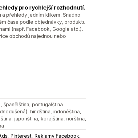
hledy pro rychlejší rozhodnutí.
u a přehledy jedním klikem. Snadno
ném čase podle objednávky, produktu
mami (např. Facebook, Google atd.).
více obchodů najednou nebo
, španělština, portugalština
jednodušená), hindština, indonéština,
lština, japonština, korejština, norština,
na
Ads
Pinterest
Reklamy Facebook