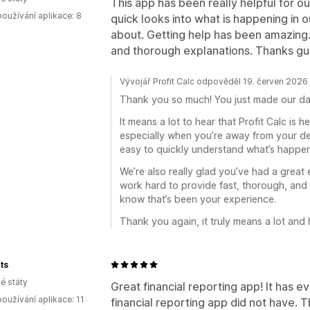
This app has been really helpful for ou
oužívání aplikace: 8
quick looks into what is happening in
about. Getting help has been amazing.
and thorough explanations. Thanks gu
Vývojář Profit Calc odpověděl 19. červen 2026
Thank you so much! You just made our da
It means a lot to hear that Profit Calc is 
especially when you’re away from your des
easy to quickly understand what’s happen
We’re also really glad you’ve had a great
work hard to provide fast, thorough, and 
know that’s been your experience.
Thank you again, it truly means a lot and
ts
é státy
Great financial reporting app! It has 
oužívání aplikace: 11
financial reporting app did not have.