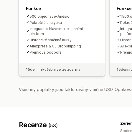
Funkce
Funkce
500 objednávek/měsíc
1500 
Pokročilá analytika
Pokroč
Integrace s hlavními reklamními
Integr
platform
platfo
Historické směnné kurzy
Histor
Aliexpress & CJ Dropshipping
Aliexp
Prémiová podpora
Prémi
15denní zkušební verze zdarma
15denní 
Všechny poplatky jsou fakturovány v měně USD. Opakovan
Recenze
Zerie
(58)
Spojen