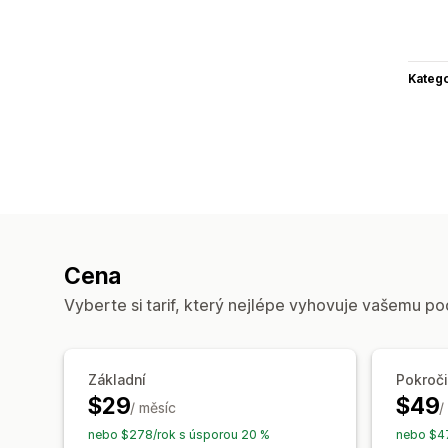
Katego
Cena
Vyberte si tarif, který nejlépe vyhovuje vašemu po
Základní
Pokroči
$29
$49
/ měsíc
/
nebo $278/rok s úsporou 20 %
nebo $47