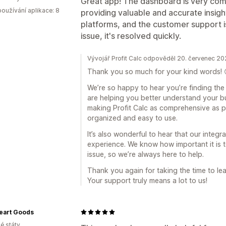
Great app! The dashboard is very com
oužívání aplikace: 8
providing valuable and accurate insight
platforms, and the customer support i
issue, it's resolved quickly.
Vývojář Profit Calc odpověděl 20. červenec 2
Thank you so much for your kind words! 
We’re so happy to hear you’re finding the
are helping you better understand your bus
making Profit Calc as comprehensive as p
organized and easy to use.
It’s also wonderful to hear that our integ
experience. We know how important it is 
issue, so we’re always here to help.
Thank you again for taking the time to lea
Your support truly means a lot to us!
Heart Goods
é státy