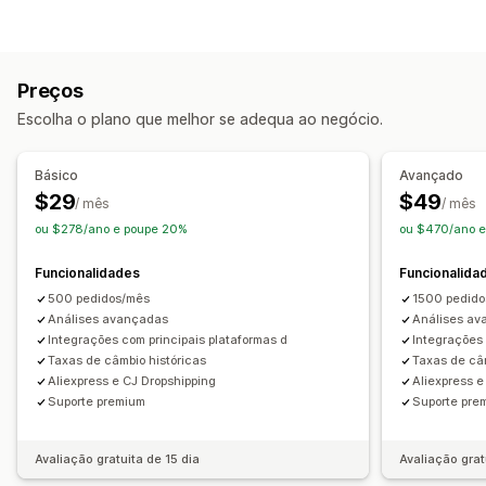
Rendimento e saldo
Vendas e reembolsos
Comportamento do cliente
Imposto sobre as vendas
Rastreio de despesas
Valor do tempo de vida (LTV)
Devoluções e trocas
Rastreio de COGS
Preços
Relatórios personalizados
Dashboard de desempenho
Marketing e vendas
Escolha o plano que melhor se adequa ao negócio.
ROAS
Informações sobre lucros
Operações financeiras
Várias lojas
Várias moedas
Imagens e relatórios
Básico
Avançado
$29
$49
Dashboard de análise de dados
/ mês
/ mês
Sincronização de dados automatizada
ou $278/ano e poupe 20%
ou $470/ano 
Resumo de vendas diárias
Detalhes da encomenda
Transações
Importação de dados históricos
Funcionalidades
Funcionalida
500 pedidos/mês
1500 pedid
Análises avançadas
Análises a
Integrações com principais plataformas d
Integrações 
Taxas de câmbio históricas
Taxas de câm
Aliexpress e CJ Dropshipping
Aliexpress e
Suporte premium
Suporte pre
Avaliação gratuita de 15 dia
Avaliação grat