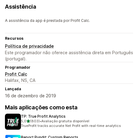
Assistência
A assistência da app é prestada por Profit Calc.
Recursos
Política de privacidade
Este programador não oferece assistência direta em Português
(portugal).
Programador
Profit Calc
Halifax, NS, CA
Lançada
16 de dezembro de 2019
Mais aplicações como esta
TP: True Profit Analytics
de 5 estrelas
5,0
(803)
•
Avaliação gratuita disponível
803 total de avaliações
TrueProfit tracks accurate Net Profit with real-time analytics
Report Pundit: Custom Reports