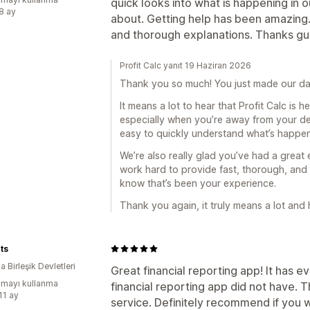
quick looks into what is happening in
:8 ay
about. Getting help has been amazing.
and thorough explanations. Thanks gu
Profit Calc yanıt 19 Haziran 2026
Thank you so much! You just made our da
It means a lot to hear that Profit Calc is 
especially when you’re away from your des
easy to quickly understand what’s happen
We’re also really glad you’ve had a great
work hard to provide fast, thorough, and 
know that’s been your experience.
Thank you again, it truly means a lot and
ts
 Birleşik Devletleri
Great financial reporting app! It has 
mayı kullanma
financial reporting app did not have.
11 ay
service. Definitely recommend if you