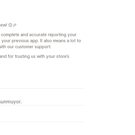
iew! 😊🎉
he complete and accurate reporting your
your previous app. It also means a lot to
with our customer support.
d for trusting us with your store’s
 sunmuyor.