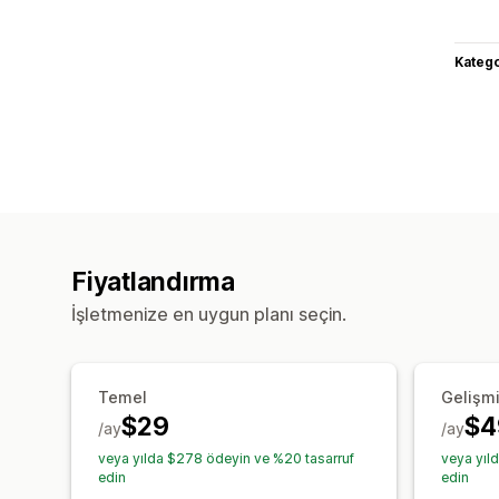
Katego
Fiyatlandırma
İşletmenize en uygun planı seçin.
Temel
Gelişm
$29
$4
/ay
/ay
veya yılda $278 ödeyin ve %20 tasarruf
veya yıl
edin
edin