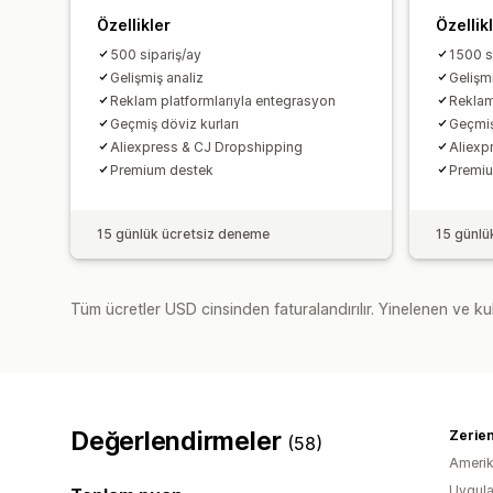
Özellikler
Özellik
500 sipariş/ay
1500 s
Gelişmiş analiz
Gelişmi
Reklam platformlarıyla entegrasyon
Reklam
Geçmiş döviz kurları
Geçmiş
Aliexpress & CJ Dropshipping
Aliexp
Premium destek
Premi
15 günlük ücretsiz deneme
15 günlü
Tüm ücretler USD cinsinden faturalandırılır. Yinelenen ve kul
Değerlendirmeler
Zerie
(58)
Amerika
Uygula