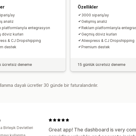
ler
Özellikler
ipariş/ay
3000 sipariş/ay
ş analiz
Gelişmiş analiz
 platformlarıyla entegrasyon
Reklam platformlarıyla entegr
 döviz kurları
Geçmiş döviz kurları
ress & CJ Dropshipping
Aliexpress & CJ Dropshipping
um destek
Premium destek
k ücretsiz deneme
15 günlük ücretsiz deneme
lanıma dayalı ücretler 30 günde bir faturalandırılır.
n
 Birleşik Devletleri
Great app! The dashboard is very com
mayı kullanma