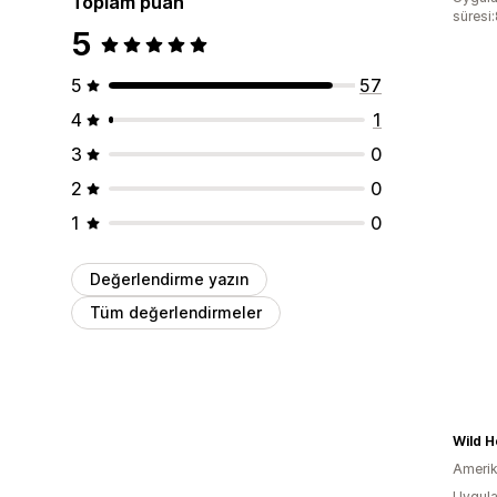
Toplam puan
süresi
5
5
57
4
1
3
0
2
0
1
0
Değerlendirme yazın
Tüm değerlendirmeler
Wild 
Amerika
Uygula