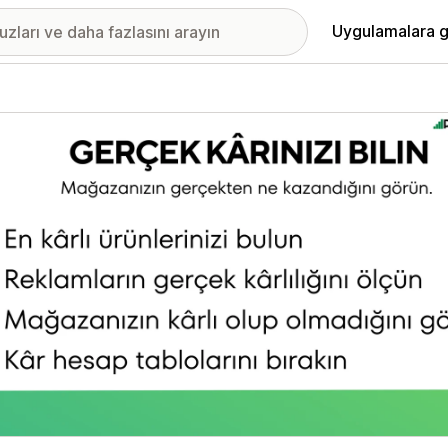
Uygulamalara g
ıkan görsel galerisi