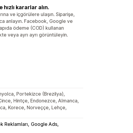
 hızlı kararlar alın.
ına ve içgörülere ulaşın. Siparişe,
ca anlayın. Facebook, Google ve
 kapıda ödeme (COD) kullanan
te veya ayrı ayrı görüntüleyin.
nyolca, Portekizce (Brezilya),
ş Çince, Hintçe, Endonezce, Almanca,
nca, Korece, Norveççe, Lehçe,
k Reklamları
Google Ads