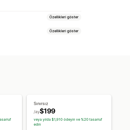
Özellikleri göster
Özellikleri göster
tış vergisi
Harcama takibi
arın maliyet takibi
Özel raporlar
lemler
Geçmiş veri aktarımı
Sınırsız
$199
/ay
asarruf
veya yılda $1,910 ödeyin ve %20 tasarruf
edin