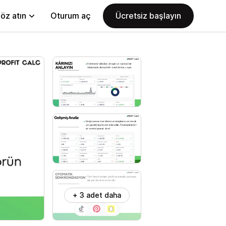
öz atın
Oturum aç
Ücretsiz başlayın
+ 3 adet daha