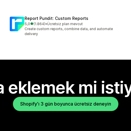
Report Pundit: Custom Reports
5 yıldız üzerinden
5,0
(1.864)
•
Ücretsiz plan mevcut
toplam 1864 değerlendirme
Create custom reports, combine data, and automate
delivery
 eklemek mi isti
Shopify'ı 3 gün boyunca ücretsiz deneyin