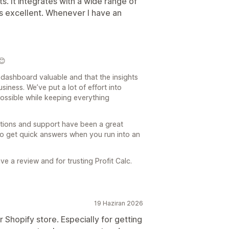
s. It integrates with a wide range of
s excellent. Whenever I have an
😊
 dashboard valuable and that the insights
iness. We’ve put a lot of effort into
ossible while keeping everything
rations and support have been a great
to get quick answers when you run into an
ve a review and for trusting Profit Calc.
19 Haziran 2026
r Shopify store. Especially for getting