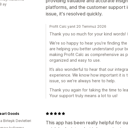
providing valuable and accurate insight
:8 ay
platforms, and the customer support i
issue, it's resolved quickly.
Profit Calc yanıt 20 Temmuz 2026
Thank you so much for your kind words! 
We’re so happy to hear you’re finding the
are helping you better understand your bus
making Profit Calc as comprehensive as p
organized and easy to use.
It’s also wonderful to hear that our integ
experience. We know how important it is 
issue, so we’re always here to help.
Thank you again for taking the time to lea
Your support truly means a lot to us!
Heart Goods
 Birleşik Devletleri
This app has been really helpful for ou
mayı kullanma