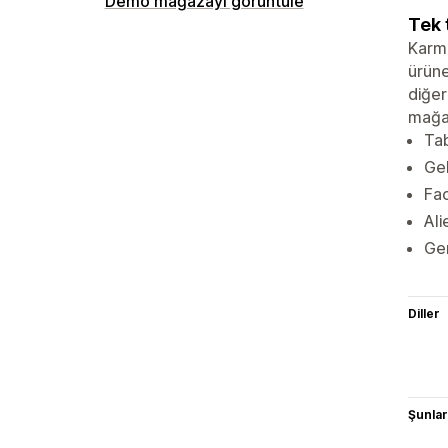
Demo mağazayı görüntüle
Tek 
Karma
ürün
diğer
mağaz
Tab
Gel
Fac
Ali
Ger
Diller
Şunlarl