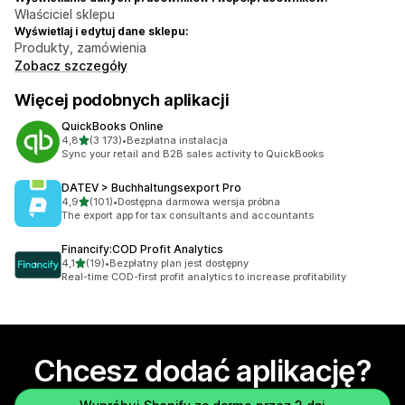
Właściciel sklepu
Wyświetlaj i edytuj dane sklepu:
Produkty, zamówienia
Zobacz szczegóły
Więcej podobnych aplikacji
QuickBooks Online
na 5 gwiazdek
4,8
(3 173)
•
Bezpłatna instalacja
Łączna liczba recenzji: 3173
Sync your retail and B2B sales activity to QuickBooks
DATEV > Buchhaltungsexport Pro
na 5 gwiazdek
4,9
(101)
•
Dostępna darmowa wersja próbna
Łączna liczba recenzji: 101
The export app for tax consultants and accountants
Financify:COD Profit Analytics
na 5 gwiazdek
4,1
(19)
•
Bezpłatny plan jest dostępny
Łączna liczba recenzji: 19
Real-time COD-first profit analytics to increase profitability
Chcesz dodać aplikację?