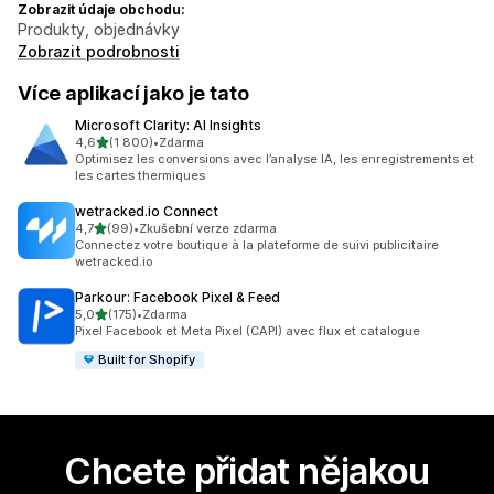
Zobrazit údaje obchodu:
Produkty, objednávky
Zobrazit podrobnosti
Více aplikací jako je tato
Microsoft Clarity: AI Insights
z 5 hvězd
4,6
(1 800)
•
Zdarma
Celkový počet recenzí: 1800
Optimisez les conversions avec l’analyse IA, les enregistrements et
les cartes thermiques
wetracked.io Connect
z 5 hvězd
4,7
(99)
•
Zkušební verze zdarma
Celkový počet recenzí: 99
Connectez votre boutique à la plateforme de suivi publicitaire
wetracked.io
Parkour: Facebook Pixel & Feed
z 5 hvězd
5,0
(175)
•
Zdarma
Celkový počet recenzí: 175
Pixel Facebook et Meta Pixel (CAPI) avec flux et catalogue
Built for Shopify
Chcete přidat nějakou