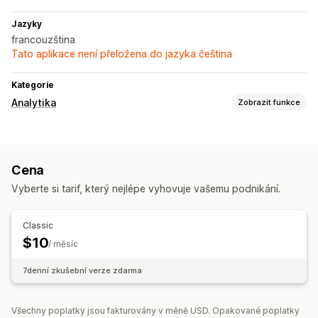
Jazyky
francouzština
Tato aplikace není přeložena do jazyka čeština
Kategorie
Analytika
Zobrazit funkce
Marketing a prodej
Analytika pokladny
Užitečné informace o zisku
Cena
Vizuály a výkazy
Vyberte si tarif, který nejlépe vyhovuje vašemu podnikání.
Panel analytiky
Výkazy pro více obchodů
Export dat
Historická analýza
Classic
$10
/ měsíc
7denní zkušební verze zdarma
Všechny poplatky jsou fakturovány v měně USD. Opakované poplatky