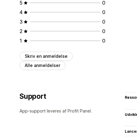
5
0
4
0
3
0
2
0
1
0
Skriv en anmeldelse
Alle anmeldelser
Support
Resso
App-support leveres af Profit Panel.
Udvikl
Lance