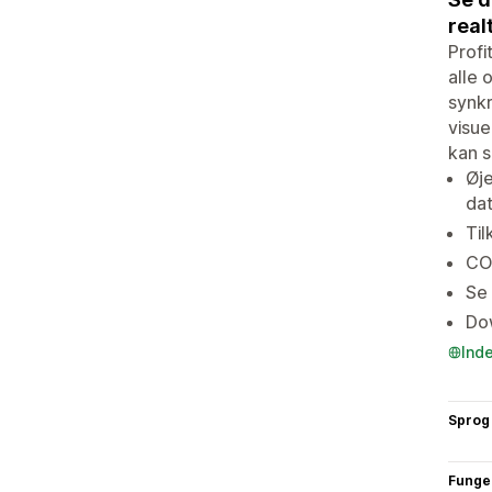
real
Profi
alle 
synkr
visue
kan s
Øje
dat
Til
COG
Se 
Dow
Ind
Sprog
Funge