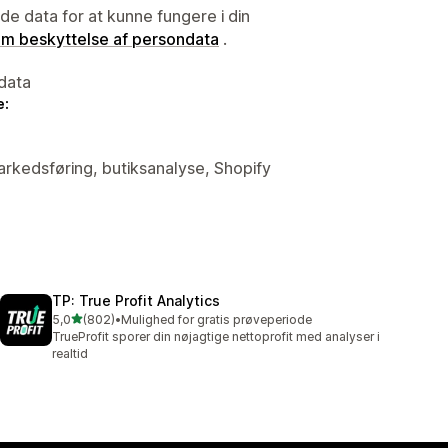
e data for at kunne fungere i din
 om beskyttelse af persondata
.
data
e:
arkedsføring, butiksanalyse, Shopify
TP: True Profit Analytics
ud af 5 stjerner
5,0
(802)
•
Mulighed for gratis prøveperiode
802 anmeldelser i alt
TrueProfit sporer din nøjagtige nettoprofit med analyser i
realtid