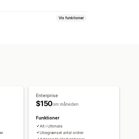
Vis funktioner
 refusioner
Omsætningsskat
r solgte varer
Enterprise
holdning og produkt
Priser
$150
om måneden
Funktioner
Alt i Ultimate
er
Ubegrænset antal ordrer