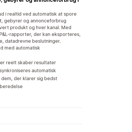
ud i realtid ved automatisk at spore
agt, gebyrer og annonceforbrug
r hvert produkt og hver kanal. Med
 P&L-rapporter, der kan eksporteres,
e, datadrevne beslutninger.
kud med automatisk
r reelt skaber resultater
 synkroniseres automatisk
e dem, der klarer sig bedst
rberedelse