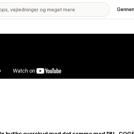
Gennem
ri med udvalgte billeder
in butiks overskud med det samme med P&L, COGS