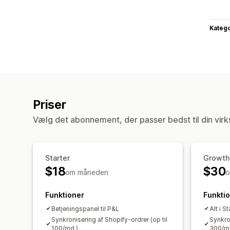
Katego
Priser
Vælg det abonnement, der passer bedst til din vir
Starter
Growth
$18
$30
om måneden
o
Funktioner
Funkti
Betjeningspanel til P&L
Alt i St
Synkronisering af Shopify-ordrer (op til
Synkron
100/md.)
300/m