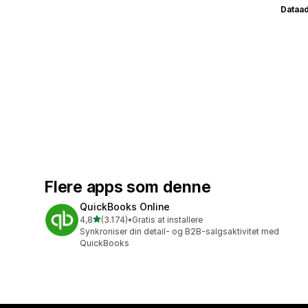
Dataa
Flere apps som denne
QuickBooks Online
ud af 5 stjerner
4,8
(3.174)
•
Gratis at installere
3174 anmeldelser i alt
Synkroniser din detail- og B2B-salgsaktivitet med
QuickBooks