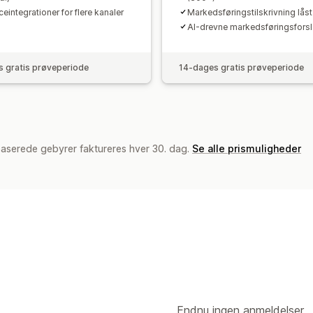
integrationer for flere kanaler
Markedsføringstilskrivning lås
AI-drevne markedsføringsforsl
 gratis prøveperiode
14-dages gratis prøveperiode
baserede gebyrer faktureres hver 30. dag.
Se alle prismuligheder
Endnu ingen anmeldelser