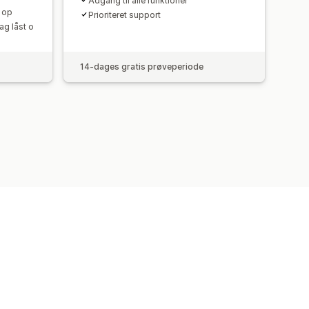
Adgang til alle funktioner
t op
Prioriteret support
ag låst o
14-dages gratis prøveperiode