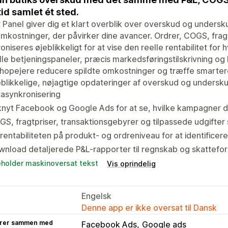
tid samlet ét sted.
t Panel giver dig et klart overblik over overskud og undersk
omkostninger, der påvirker dine avancer. Ordrer, COGS, fr
oniseres øjeblikkeligt for at vise den reelle rentabilitet fo
lle betjeningspaneler, præcis markedsføringstilskrivning og
hopejere reducere spildte omkostninger og træffe smarter
blikkelige, nøjagtige opdateringer af overskud og unders
asynkronisering
knyt Facebook og Google Ads for at se, hvilke kampagner de
S, fragtpriser, transaktionsgebyrer og tilpassede udgifter
rentabiliteten på produkt- og ordreniveau for at identificer
nload detaljerede P&L-rapporter til regnskab og skattefo
eholder maskinoversat tekst
Vis oprindelig
Engelsk
Denne app er ikke oversat til Dansk
rer sammen med
Facebook Ads
Google ads