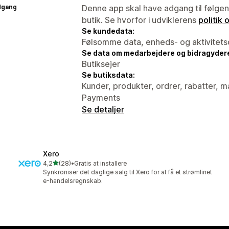
dgang
Denne app skal have adgang til følgend
butik. Se hvorfor i udviklerens
politik
Se kundedata:
Følsomme data, enheds- og aktivitets
Se data om medarbejdere og bidragyder
Butiksejer
Se butiksdata:
Kunder, produkter, ordrer, rabatter, m
Payments
Se detaljer
Xero
ud af 5 stjerner
4,2
(28)
•
Gratis at installere
28 anmeldelser i alt
Synkroniser det daglige salg til Xero for at få et strømlinet
e-handelsregnskab.