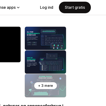
se apps
Log ind
Start gratis
+ 3 mere
, gebyrer og annonceforbrug i