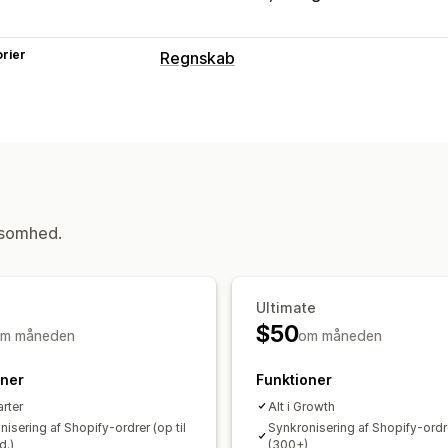
rier
Regnskab
Regnskabsrapporter
Indkomst og saldo
Likviditet
Salg og
Udgiftssporing
Sporing af kostpris fo
Effektivitetskontrolpanel
Finansiel drift
ksomhed.
Fakturering
Automatisk datasynkronisering
Ultimate
Ordredetaljer
Transaktioner
Lagerbe
$50
m måneden
om måneden
oner
Funktioner
arter
Alt i Growth
isering af Shopify-ordrer (op til
Synkronisering af Shopify-ordr
d.)
(300+)