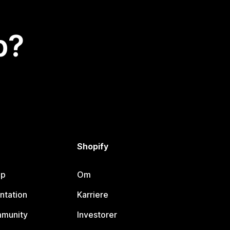
p?
Shopify
lp
Om
ntation
Karriere
mmunity
Investorer