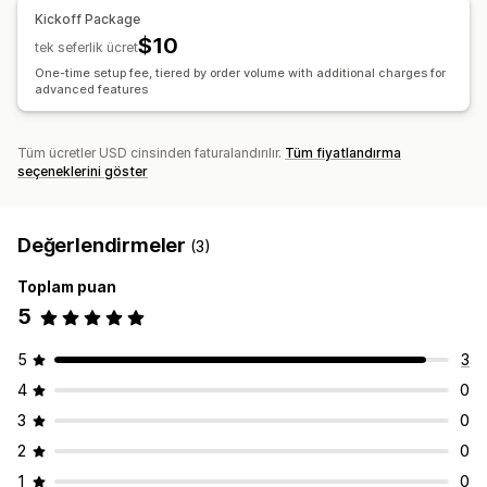
Görseller ve raporlar
Kickoff Package
$10
Analizler kontrol paneli
Özel kontrol panelleri
tek seferlik ücret
Çoklu mağaza raporları
Karşılaştırma
Özel raporlar
One-time setup fee, tiered by order volume with additional charges for
advanced features
Dışa veri aktarma
Geçmiş analizi
Rapor zamanlaması
Tüm ücretler USD cinsinden faturalandırılır.
Tüm fiyatlandırma
seçeneklerini göster
Değerlendirmeler
(3)
Toplam puan
5
5
3
4
0
3
0
2
0
1
0