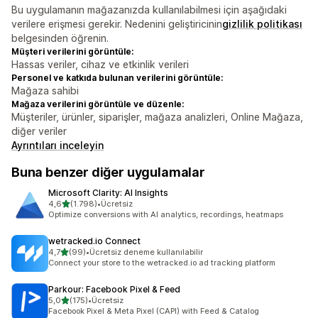
Bu uygulamanın mağazanızda kullanılabilmesi için aşağıdaki
verilere erişmesi gerekir. Nedenini geliştiricinin
gizlilik politikası
belgesinden öğrenin.
Müşteri verilerini görüntüle:
Hassas veriler, cihaz ve etkinlik verileri
Personel ve katkıda bulunan verilerini görüntüle:
Mağaza sahibi
Mağaza verilerini görüntüle ve düzenle:
Müşteriler, ürünler, siparişler, mağaza analizleri, Online Mağaza,
diğer veriler
Ayrıntıları inceleyin
Buna benzer diğer uygulamalar
Microsoft Clarity: AI Insights
5 yıldız üzerinden
4,6
(1.798)
•
Ücretsiz
toplam 1798 değerlendirme
Optimize conversions with AI analytics, recordings, heatmaps
wetracked.io Connect
5 yıldız üzerinden
4,7
(99)
•
Ücretsiz deneme kullanılabilir
toplam 99 değerlendirme
Connect your store to the wetracked.io ad tracking platform
Parkour: Facebook Pixel & Feed
5 yıldız üzerinden
5,0
(175)
•
Ücretsiz
toplam 175 değerlendirme
Facebook Pixel & Meta Pixel (CAPI) with Feed & Catalog