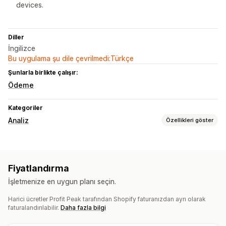
devices.
Diller
İngilizce
Bu uygulama şu dile çevrilmedi:Türkçe
Şunlarla birlikte çalışır:
Ödeme
Kategoriler
Analiz
Özellikleri göster
Müşteri davranışı
Gerçek zamanlı takip
Etkinlik takibi
Sayfa görüntülemeleri
Fiyatlandırma
Pazarlama ve satış
İşletmenize en uygun planı seçin.
Pazarlama öz nitelikleri
Ödeme analizleri
ROAS
Harici ücretler Profit Peak tarafından Shopify faturanızdan ayrı olarak
Kâr analizleri
Satın alım takibi
Huni analizi
UTM takibi
faturalandırılabilir.
Daha fazla bilgi
Piksel takibi