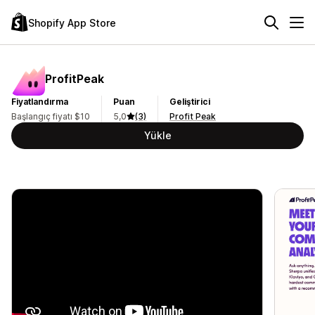
Shopify App Store
ProfitPeak
Fiyatlandırma
Puan
Geliştirici
Başlangıç fiyatı $10
5,0
(3)
Profit Peak
Yükle