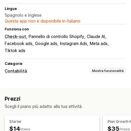
Lingue
Spagnolo e Inglese
Questa app non è disponibile in Italiano
Funziona con
Check-out
Pannello di controllo Shopify
Claude AI
Facebook ads
Google ads
Instagram Ads
Meta ads
Tiktok ads
Categorie
Contabilità
Mostra funzionalità
Report finanziari
Reddito e saldo
Vendite e rimborsi
Prezzi
Monitoraggio delle spese
Resi e cambi
Scegli il piano più adatto alla tua attività.
Monitoraggio dei costi dei beni venduti
Report personalizzati
Dashboard delle performance
Starter
Plan Growth 
Operazioni finanziarie
$14
$35
/mese
/mese