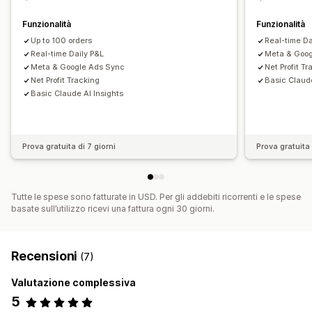
Aggiornamenti delle scorte
Multistore
Multivaluta
Funzionalità
Funzionalità
Sincronizzazione dei dati automatizzata
Up to 100 orders
Real-time Da
Riepilogo delle vendite giornaliere
Clienti
Real-time Daily P&L
Meta & Goog
Scorte e prodotto
Meta & Google Ads Sync
Net Profit T
Net Profit Tracking
Basic Claude
Sincronizzazione delle scorte in tempo reale
Basic Claude AI Insights
Importazione dei dati storici
Prova gratuita di 7 giorni
Prova gratuita 
Tutte le spese sono fatturate in USD. Per gli addebiti ricorrenti e le spese
basate sull’utilizzo ricevi una fattura ogni 30 giorni.
Recensioni
(7)
Valutazione complessiva
5