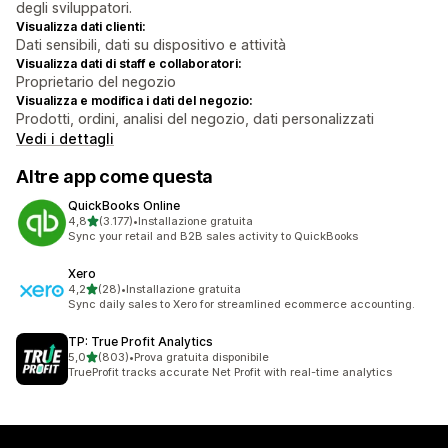
degli sviluppatori.
Visualizza dati clienti:
Dati sensibili, dati su dispositivo e attività
Visualizza dati di staff e collaboratori:
Proprietario del negozio
Visualizza e modifica i dati del negozio:
Prodotti, ordini, analisi del negozio, dati personalizzati
Vedi i dettagli
Altre app come questa
QuickBooks Online
stelle su 5
4,8
(3.177)
•
Installazione gratuita
3177 recensioni totali
Sync your retail and B2B sales activity to QuickBooks
Xero
stelle su 5
4,2
(28)
•
Installazione gratuita
28 recensioni totali
Sync daily sales to Xero for streamlined ecommerce accounting.
TP: True Profit Analytics
stelle su 5
5,0
(803)
•
Prova gratuita disponibile
803 recensioni totali
TrueProfit tracks accurate Net Profit with real-time analytics