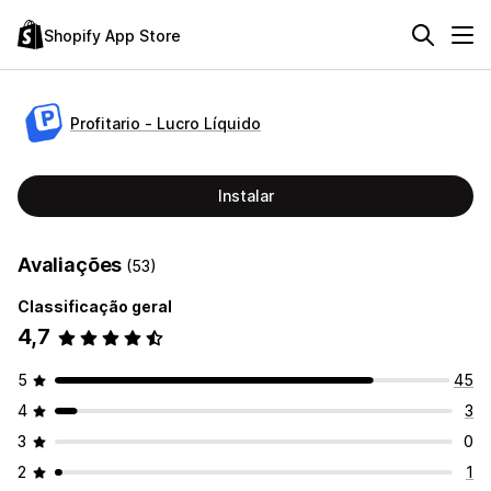
Shopify App Store
Profitario ‑ Lucro Líquido
Instalar
Avaliações
(53)
Classificação geral
4,7
5
45
4
3
3
0
2
1