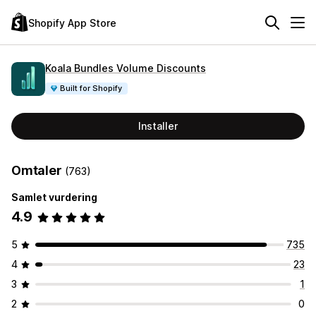
Shopify App Store
Koala Bundles Volume Discounts
Built for Shopify
Installer
Omtaler
(763)
Samlet vurdering
4.9
5
735
4
23
3
1
2
0