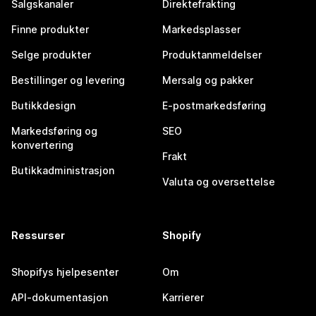
Salgskanaler
Direktefrakting
Finne produkter
Markedsplasser
Selge produkter
Produktanmeldelser
Bestillinger og levering
Mersalg og pakker
Butikkdesign
E-postmarkedsføring
Markedsføring og
SEO
konvertering
Frakt
Butikkadministrasjon
Valuta og oversettelse
Ressurser
Shopify
Shopifys hjelpesenter
Om
API-dokumentasjon
Karrierer