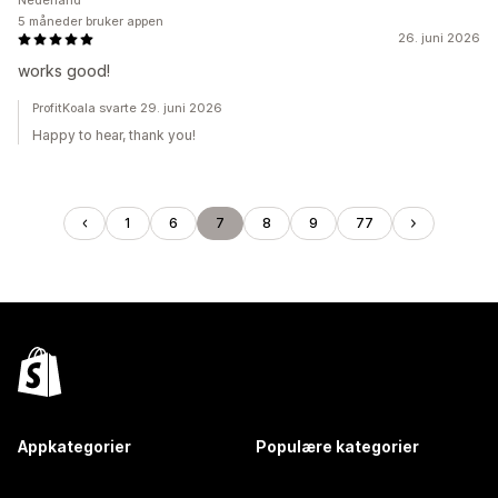
Nederland
5 måneder bruker appen
26. juni 2026
works good!
ProfitKoala svarte 29. juni 2026
Happy to hear, thank you!
1
6
7
8
9
77
Appkategorier
Populære kategorier