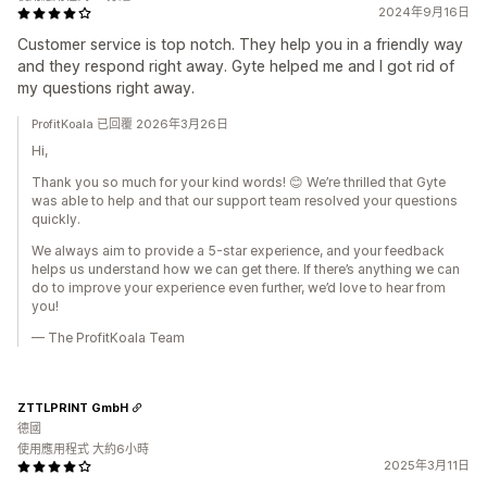
2024年9月16日
Customer service is top notch. They help you in a friendly way
and they respond right away. Gyte helped me and I got rid of
my questions right away.
ProfitKoala 已回覆 2026年3月26日
Hi,
Thank you so much for your kind words! 😊 We’re thrilled that Gyte
was able to help and that our support team resolved your questions
quickly.
We always aim to provide a 5-star experience, and your feedback
helps us understand how we can get there. If there’s anything we can
do to improve your experience even further, we’d love to hear from
you!
— The ProfitKoala Team
ZTTLPRINT GmbH
德國
使用應用程式 大約6小時
2025年3月11日