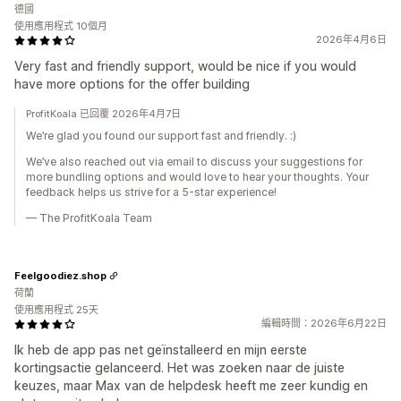
德國
使用應用程式 10個月
2026年4月6日
Very fast and friendly support, would be nice if you would
have more options for the offer building
ProfitKoala 已回覆 2026年4月7日
We’re glad you found our support fast and friendly. :)
We’ve also reached out via email to discuss your suggestions for
more bundling options and would love to hear your thoughts. Your
feedback helps us strive for a 5-star experience!
— The ProfitKoala Team
Feelgoodiez.shop
荷蘭
使用應用程式 25天
編輯時間：2026年6月22日
Ik heb de app pas net geïnstalleerd en mijn eerste
kortingsactie gelanceerd. Het was zoeken naar de juiste
keuzes, maar Max van de helpdesk heeft me zeer kundig en