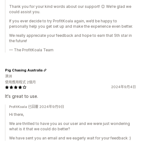
Thank you for your kind words about our support! 😊 We’re glad we
could assist you.
If you ever decide to try ProfitKoala again, we’d be happy to
personally help you get set up and make the experience even better.
We really appreciate your feedback and hope to earn that 5th star in
the future!
— The ProfitKoala Team
Pig Chasing Australia
澳洲
使用應用程式 2個月
2024年9月4日
It's great to use.
ProfitKoala 已回覆 2024年9月9日
Hi there,
We are thrilled to have you as our user and we were just wondering
what is it that we could do better?
We have sent you an email and we eagerly wait for your feedback :)