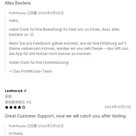
Alles Bestens
ProfitKoala 已回覆 2026年3月26日
Hallo,
vielen Dank für Ihre Bewertung! Es freut uns zu hören, dass alles
bestens ist. 😊
Wenn Sie uns Feedback geben könnten, wie wir Ihre Erfahrung auf 5
Sterne verbessern können, würden wir uns sehr freuen – das hilft uns,
die App für alle Nutzer noch besser zu machen.
Vielen Dank für Ihre Unterstützung!
— Das ProfitKoala-Team
Leatherick
英國
使用應用程式 4天
2024年10月21日
Great Customer Support, now we will catch you after testing
ProfitKoala 已回覆 2026年3月26日
Hi there,