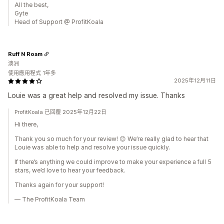
All the best,
Gyte
Head of Support @ ProfitKoala
Ruff N Roam
澳洲
使用應用程式 1年多
2025年12月11日
Louie was a great help and resolved my issue. Thanks
ProfitKoala 已回覆 2025年12月22日
Hi there,
Thank you so much for your review! 😊 We’re really glad to hear that
Louie was able to help and resolve your issue quickly.
If there’s anything we could improve to make your experience a full 5
stars, we’d love to hear your feedback.
Thanks again for your support!
— The ProfitKoala Team