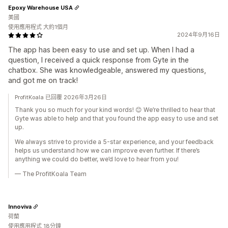
Epoxy Warehouse USA
美國
使用應用程式 大約1個月
2024年9月16日
The app has been easy to use and set up. When I had a
question, I received a quick response from Gyte in the
chatbox. She was knowledgeable, answered my questions,
and got me on track!
ProfitKoala 已回覆 2026年3月26日
Thank you so much for your kind words! 😊 We’re thrilled to hear that
Gyte was able to help and that you found the app easy to use and set
up.
We always strive to provide a 5-star experience, and your feedback
helps us understand how we can improve even further. If there’s
anything we could do better, we’d love to hear from you!
— The ProfitKoala Team
Innoviva
荷蘭
使用應用程式 18分鐘