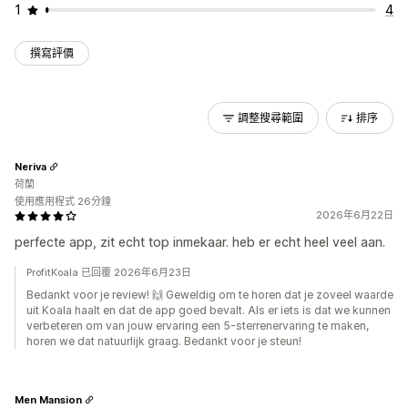
1
4
撰寫評價
調整搜尋範圍
排序
Neriva
荷蘭
使用應用程式 26分鐘
2026年6月22日
perfecte app, zit echt top inmekaar. heb er echt heel veel aan.
ProfitKoala 已回覆 2026年6月23日
Bedankt voor je review! 🙌 Geweldig om te horen dat je zoveel waarde
uit Koala haalt en dat de app goed bevalt. Als er iets is dat we kunnen
verbeteren om van jouw ervaring een 5-sterrenervaring te maken,
horen we dat natuurlijk graag. Bedankt voor je steun!
Men Mansion