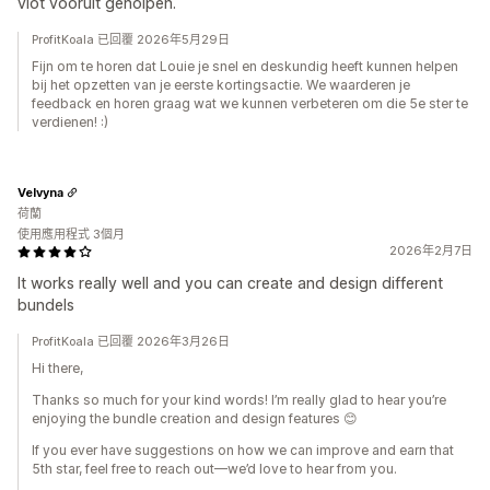
vlot vooruit geholpen.
ProfitKoala 已回覆 2026年5月29日
Fijn om te horen dat Louie je snel en deskundig heeft kunnen helpen
bij het opzetten van je eerste kortingsactie. We waarderen je
feedback en horen graag wat we kunnen verbeteren om die 5e ster te
verdienen! :)
Velvyna
荷蘭
使用應用程式 3個月
2026年2月7日
It works really well and you can create and design different
bundels
ProfitKoala 已回覆 2026年3月26日
Hi there,
Thanks so much for your kind words! I’m really glad to hear you’re
enjoying the bundle creation and design features 😊
If you ever have suggestions on how we can improve and earn that
5th star, feel free to reach out—we’d love to hear from you.