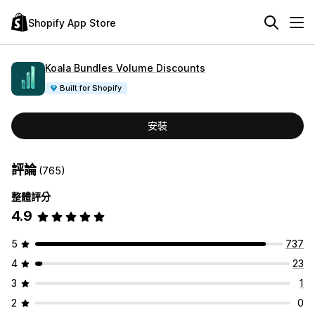
Shopify App Store
Koala Bundles Volume Discounts
Built for Shopify
安裝
評論
(765)
整體評分
4.9
5
737
4
23
3
1
2
0