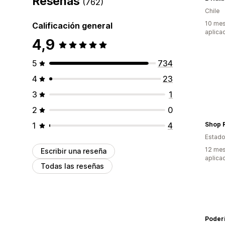
Reseñas
(762)
Chile
10 mes
Calificación general
aplica
4,9
5
734
4
23
3
1
2
0
1
4
Shop 
Estado
12 mes
Escribir una reseña
aplica
Todas las reseñas
Poder