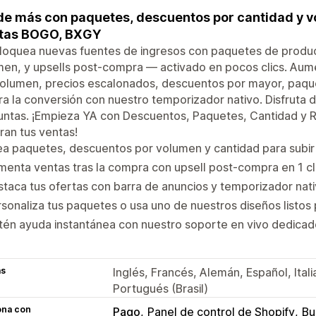
e más con paquetes, descuentos por cantidad y vol
rtas BOGO, BXGY
loquea nuevas fuentes de ingresos con paquetes de produc
en, y upsells post-compra — activado en pocos clics. Aum
volumen, precios escalonados, descuentos por mayor, paqu
a la conversión con nuestro temporizador nativo. Disfruta d
untas. ¡Empieza YA con Descuentos, Paquetes, Cantidad y
ran tus ventas!
a paquetes, descuentos por volumen y cantidad para subir 
enta ventas tras la compra con upsell post-compra en 1 cl
taca tus ofertas con barra de anuncios y temporizador nat
sonaliza tus paquetes o usa uno de nuestros diseños listos 
én ayuda instantánea con nuestro soporte en vivo dedicad
as
Inglés, Francés, Alemán, Español, Ital
Portugués (Brasil)
ona con
Pago
Panel de control de Shopify
Bu