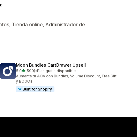
s:
tos, Tienda online, Administrador de
Moon Bundles CartDrawer Upsell
de 5 estrellas
5.0
(590)
•
Plan gratis disponible
590 reseñas en total
Aumenta tu AOV con Bundles, Volume Discount, Free Gift
y BOGOs
Built for Shopify