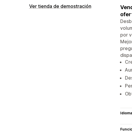
Ver tienda de demostración
Vend
ofe
Desb
volum
por 
Mejor
preg
dispa
Cre
Aum
Des
Per
Obt
Idiom
Funci