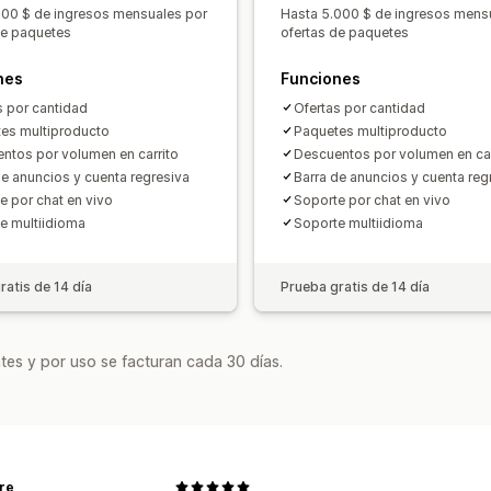
Precios de mayorista
Precios dinámi
000 $ de ingresos mensuales por
Hasta 5.000 $ de ingresos mens
de paquetes
ofertas de paquetes
nes
Funciones
s por cantidad
Ofertas por cantidad
es multiproducto
Paquetes multiproducto
ntos por volumen en carrito
Descuentos por volumen en car
de anuncios y cuenta regresiva
Barra de anuncios y cuenta reg
e por chat en vivo
Soporte por chat en vivo
e multiidioma
Soporte multiidioma
ratis de 14 día
Prueba gratis de 14 día
tes y por uso se facturan cada 30 días.
re