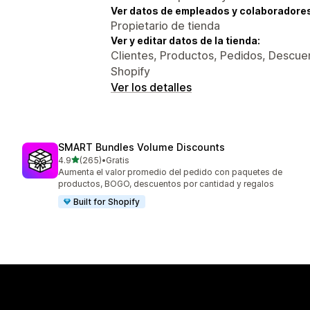
Ver datos de empleados y colaboradore
Propietario de tienda
Ver y editar datos de la tienda:
Clientes, Productos, Pedidos, Descuen
Shopify
Ver los detalles
SMART Bundles Volume Discounts
de 5 estrellas
4.9
(265)
•
Gratis
265 reseñas en total
Aumenta el valor promedio del pedido con paquetes de
productos, BOGO, descuentos por cantidad y regalos
Built for Shopify