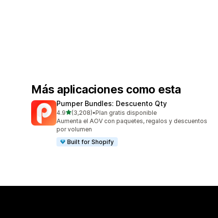
Más aplicaciones como esta
Pumper Bundles: Descuento Qty
de 5 estrellas
4.9
(3,208)
•
Plan gratis disponible
3208 reseñas en total
Aumenta el AOV con paquetes, regalos y descuentos
por volumen
Built for Shopify