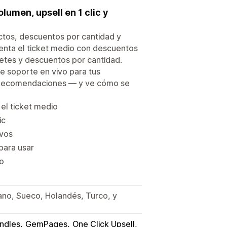
umen, upsell en 1 clic y
tos, descuentos por cantidad y
enta el ticket medio con descuentos
etes y descuentos por cantidad.
e soporte en vivo para tus
 Recomendaciones — y ve cómo se
el ticket medio
ic
ivos
para usar
o
iano, Sueco, Holandés, Turco, y
ndles
GemPages
One Click Upsell