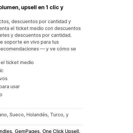
umen, upsell en 1 clic y
tos, descuentos por cantidad y
enta el ticket medio con descuentos
etes y descuentos por cantidad.
e soporte en vivo para tus
 Recomendaciones — y ve cómo se
el ticket medio
ic
ivos
para usar
o
iano, Sueco, Holandés, Turco, y
ndles
GemPages
One Click Upsell