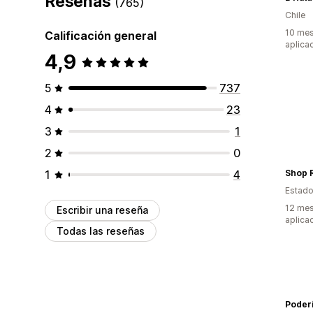
Reseñas
(765)
Chile
10 mes
Calificación general
aplica
4,9
5
737
4
23
3
1
2
0
1
4
Shop 
Estado
12 mes
Escribir una reseña
aplica
Todas las reseñas
Poder