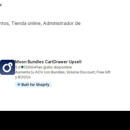
s:
tos, Tienda online, Administrador de
Moon Bundles CartDrawer Upsell
de 5 estrellas
5.0
(595)
•
Plan gratis disponible
595 reseñas en total
Aumenta tu AOV con Bundles, Volume Discount, Free Gift
y BOGOs
Built for Shopify