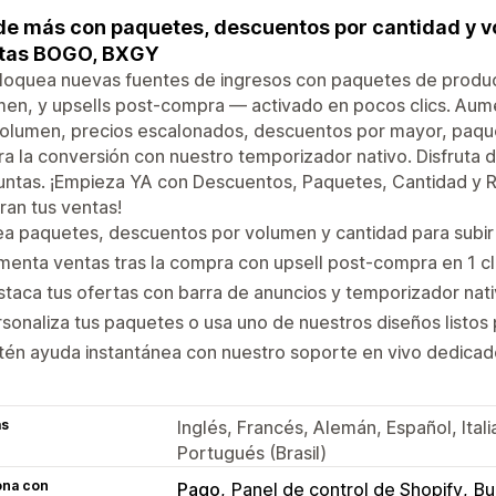
e más con paquetes, descuentos por cantidad y vol
rtas BOGO, BXGY
loquea nuevas fuentes de ingresos con paquetes de produc
en, y upsells post-compra — activado en pocos clics. Aum
volumen, precios escalonados, descuentos por mayor, paqu
a la conversión con nuestro temporizador nativo. Disfruta d
untas. ¡Empieza YA con Descuentos, Paquetes, Cantidad y
ran tus ventas!
a paquetes, descuentos por volumen y cantidad para subir 
enta ventas tras la compra con upsell post-compra en 1 cl
taca tus ofertas con barra de anuncios y temporizador nat
sonaliza tus paquetes o usa uno de nuestros diseños listos 
én ayuda instantánea con nuestro soporte en vivo dedicad
as
Inglés, Francés, Alemán, Español, Ital
Portugués (Brasil)
ona con
Pago
Panel de control de Shopify
Bu