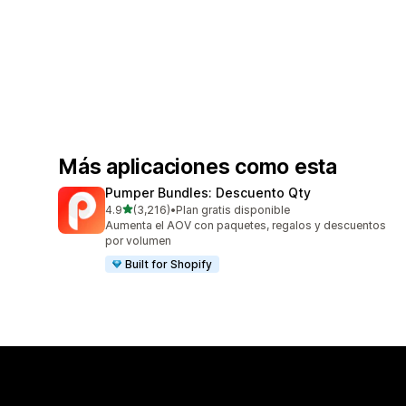
Más aplicaciones como esta
Pumper Bundles: Descuento Qty
de 5 estrellas
4.9
(3,216)
•
Plan gratis disponible
3216 reseñas en total
Aumenta el AOV con paquetes, regalos y descuentos
por volumen
Built for Shopify