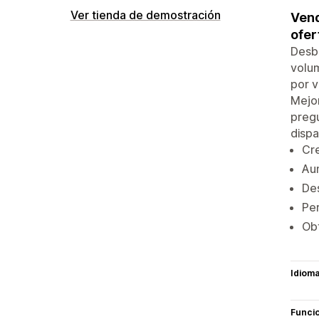
Ver tienda de demostración
Vend
ofe
Desb
volum
por 
Mejor
preg
dispa
Cre
Aum
Des
Per
Obt
Idiom
Funci