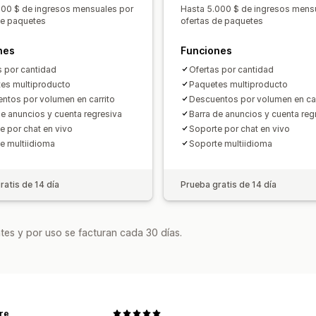
Precios de mayorista
Precios dinámi
000 $ de ingresos mensuales por
Hasta 5.000 $ de ingresos mens
de paquetes
ofertas de paquetes
nes
Funciones
s por cantidad
Ofertas por cantidad
es multiproducto
Paquetes multiproducto
ntos por volumen en carrito
Descuentos por volumen en car
de anuncios y cuenta regresiva
Barra de anuncios y cuenta reg
e por chat en vivo
Soporte por chat en vivo
e multiidioma
Soporte multiidioma
ratis de 14 día
Prueba gratis de 14 día
tes y por uso se facturan cada 30 días.
re