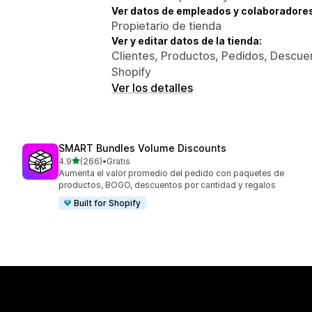
Ver datos de empleados y colaboradore
Propietario de tienda
Ver y editar datos de la tienda:
Clientes, Productos, Pedidos, Descuen
Shopify
Ver los detalles
SMART Bundles Volume Discounts
de 5 estrellas
4.9
(266)
•
Gratis
266 reseñas en total
Aumenta el valor promedio del pedido con paquetes de
productos, BOGO, descuentos por cantidad y regalos
Built for Shopify