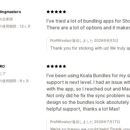
Ringmasters
カ合衆国
I've tried a lot of bundling apps for Shop
の使用期間：12ヶ月
There are a lot of options and it makes
ProfitKoalaが返信しました 2026年8月5日
Thank you for sticking with us! We truly ap
.RO
ニア
I’ve been using Koala Bundles for my s
の使用期間：6ヶ月
support is next level. I had an issue w
with the app, so I reached out and M
Not only did he fix the sync problem s
design so the bundles look absolutely
helpful support, thanks a lot Max!
ProfitKoalaが返信しました 2026年7月17日
We're so happy we could help! Thank you fo