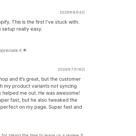
2026年8月4日
ify. This is the first I've stuck with.
 setup really easy.
preciate it 🌟
2026年7月16日
hop and it’s great, but the customer
ith my product variants not syncing
ax helped me out. He was awesome!
uper fast, but he also tweaked the
 perfect on my page. Super fast and
r taking the time to leave us a review. It