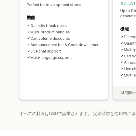
または$1
Perfect for development stores
Up to $1
generate
機能
Quantity break deals
機能
Multi-product bundles
Discoun
Cart volume discounts
Quanti
Announcement bar & Countdown timer
Multi-
Live chat support
Cart v
Multi-language support
Announ
Live c
Multi-
14日間
すべての料金はUSDで請求されます。 定期請求と使用料に