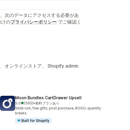
、次のデータにアクセスする必要があ
向けの
プライバシーポリシー
でご確認く
ンラインストア、 Shopify admin
Moon Bundles CartDrawer Upsell
5つ星中
5.0
(595)
•
無料プランあり
合計レビュー数：595件
Slide cart, free gifts, post purchase, BOGO, quantity
breaks
Built for Shopify