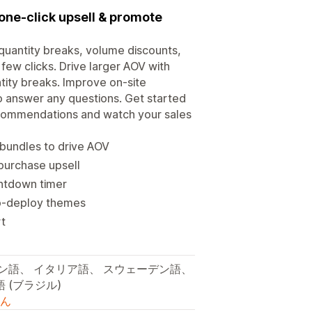
 one-click upsell & promote
quantity breaks, volume discounts,
 few clicks. Drive larger AOV with
tity breaks. Improve on-site
to answer any questions. Get started
ecommendations and watch your sales
bundles to drive AOV
 purchase upsell
ntdown timer
to-deploy themes
rt
イン語、 イタリア語、 スウェーデン語、
 (ブラジル)
ん