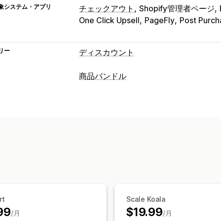
象システム・アプリ
チェックアウト
Shopify管理者ページ
One Click Upsell
PageFly
Post Purch
リー
ディスカウント
ディスカウントの種類
商品バンドル
BOGO
段階的な価格設定
ボリューム
バンドルタイプ
割引率によるディスカウント
一括割引
固定バンドル
組み合わせバンドル
バ
期間限定オファー
カウントダウンタイ
オプション無制限バンドル
卸売バンド
バナー
カスタムディスカウント
クロスセルバンドル
よく合わせて買わ
ディスカウント管理
有形商品
カスタムバンドル
編集ツール
テンプレート
一括編集
ト
設定可能な価格設定方式
絞り込み
分析
固定価格設定
段階的な価格設定
数量
ボリュームディスカウント
一律割引
rt
Scale Koala
99
$19.99
カートディスカウント
BOGO
一括価
/月
/月