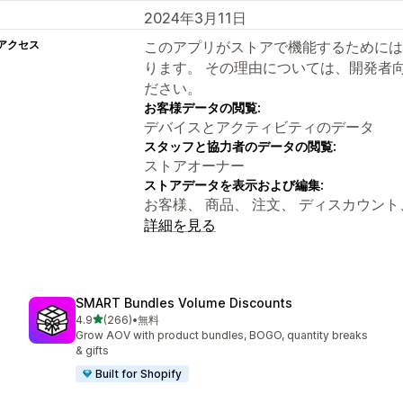
2024年3月11日
アクセス
このアプリがストアで機能するためには
ります。 その理由については、開発者
ださい。
お客様データの閲覧:
デバイスとアクティビティのデータ
スタッフと協力者のデータの閲覧:
ストアオーナー
ストアデータを表示および編集:
お客様、 商品、 注文、 ディスカウント、 オ
詳細を見る
SMART Bundles Volume Discounts
5つ星中
4.9
(266)
•
無料
合計レビュー数：266件
Grow AOV with product bundles, BOGO, quantity breaks
& gifts
Built for Shopify