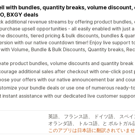
ll with bundles, quantity breaks, volume discount,
O, BXGY deals
k additional revenue streams by offering product bundles, 
purchase upsell opportunities - all easily enabled with just a
e discounts, tiered pricing & bulk discounts, bundles & quan
rsion with our native countdown timer! Enjoy live support 
with Volume, Bundle & Bulk Discounts, Quantity breaks, R
ate product bundles, volume discounts and quantity break 
ourage additional sales after checkout with one-click post
ose your offers with our native announcement bar and cou
stomize your bundle deals or use one of numerous ready-
 instant assistance with our dedicated live customer suppo
英語、 フランス語、 ドイツ語、 スペ
オランダ語、 トルコ語、と ポルトガル語
このアプリは日本語に翻訳されていませ