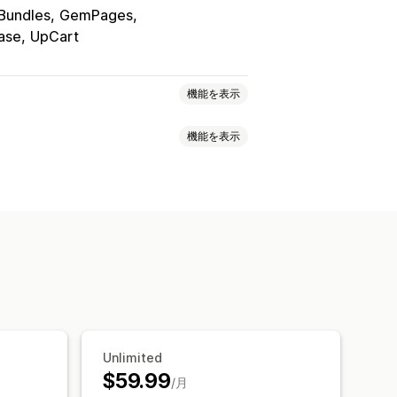
Bundles
GemPages
ase
UpCart
機能を表示
機能を表示
ディスカウント
数量割引
一律割引
カートディスカウント
商品バンドル
リエーションバンドル
マー
アップセルディスカウント
ル
アップセルバンドル
れている商品
関連商品
デジタル商品
リガーとルール
ターゲティング
割引
ディスカウント
割引率によるディスカウント
Unlimited
$59.99
格設定
卸売価格
動的価格設定
/月