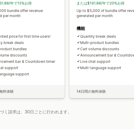
カスタム価格
31.88/年で15%お得
または$191.88/年で20%お得
000 bundle offer revenue
Up to $5,000 of bundle offer rev
d per month
generated per month
機能
ted price for first time users!
Quantity break deals
ty break deals
Multi-product bundles
product bundles
Cart volume discounts
olume discounts
Announcement bar & Countdow
cement bar & Countdown timer
Live chat support
hat support
Multi-language support
language support
の無料体験
14日間の無料体験
基づく請求は、30日ごとに行われます。