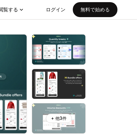
閲覧する
ログイン
無料で始める
+ 他3件