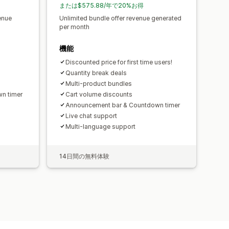
または$575.88/年で20%お得
enue
Unlimited bundle offer revenue generated
per month
機能
Discounted price for first time users!
Quantity break deals
Multi-product bundles
n timer
Cart volume discounts
Announcement bar & Countdown timer
Live chat support
Multi-language support
14日間の無料体験