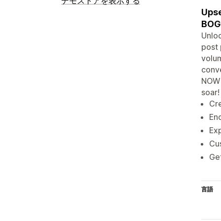
デモストアを表示する
Upse
BOG
Unloc
post 
volum
conve
NOW 
soar!
Cre
Enc
Exp
Cu
Get
言語