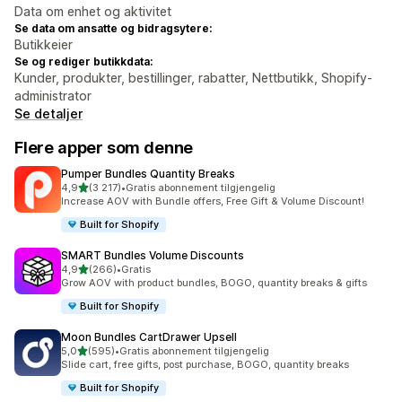
Data om enhet og aktivitet
Se data om ansatte og bidragsytere:
Butikkeier
Se og rediger butikkdata:
Kunder, produkter, bestillinger, rabatter, Nettbutikk, Shopify-
administrator
Se detaljer
Flere apper som denne
Pumper Bundles Quantity Breaks
av 5 stjerner
4,9
(3 217)
•
Gratis abonnement tilgjengelig
Totalt 3217 omtaler
Increase AOV with Bundle offers, Free Gift & Volume Discount!
Built for Shopify
SMART Bundles Volume Discounts
av 5 stjerner
4,9
(266)
•
Gratis
Totalt 266 omtaler
Grow AOV with product bundles, BOGO, quantity breaks & gifts
Built for Shopify
Moon Bundles CartDrawer Upsell
av 5 stjerner
5,0
(595)
•
Gratis abonnement tilgjengelig
Totalt 595 omtaler
Slide cart, free gifts, post purchase, BOGO, quantity breaks
Built for Shopify