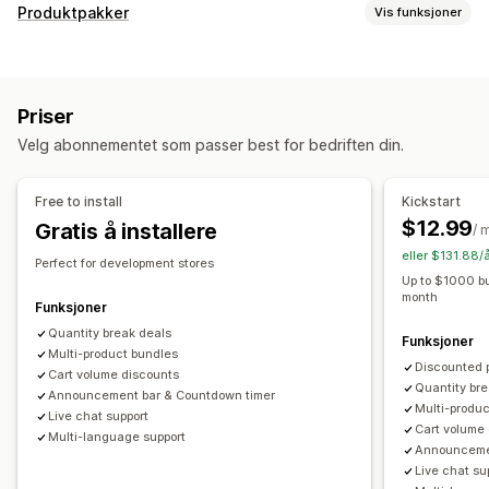
Rabattyper
Produktpakker
Vis funksjoner
Kjøp én, få én gratis
Nivåbaserte priser
Volumrabatter
Pakketyper
Kvantumsrabatter
Flate rabatter
Prosentbaserte rabatter
Faste pakker
Miks og match-pakker
Variantpakker
Masserabatter
Handlekurvrabatter
Produktpakker
Priser
Pakker med uendelige alternativer
Engrospakker
Tilbud i en begrenset periode
Nedtellingstimer
Velg abonnementet som passer best for bedriften din.
Mersalgspakker
Kryssalgspakker
Kjøpes ofte sammen
Mersalgsrabatter
Bannere
Egendefinerte rabatter
Relaterte produkter
Digitale produkter
Fysiske produkter
Administrere rabatter
Free to install
Kickstart
Egendefinerte pakker
Redigeringsverktøy
Maler
Masseredigering
$12.99
Gratis å installere
/ 
Priser du kan angi
Utløsere og regler
Målretting
Filtrering
Analyse
eller $131.88/
Perfect for development stores
Faste priser
Nivåbaserte priser
Kvantumsrabatter
Up to $1000 b
month
Rabatter
Volumrabatter
Flate rabatter
Funksjoner
Prosentbaserte rabatter
Handlekurvrabatter
Quantity break deals
Funksjoner
Multi-product bundles
Kjøp én, få én gratis
Masseprissetting
Grossistpriser
Discounted pr
Cart volume discounts
Dynamisk prissetting
Tilpasset prissetting
Quantity br
Announcement bar & Countdown timer
Multi-produ
Live chat support
Cart volume
Multi-language support
Announcemen
Live chat su