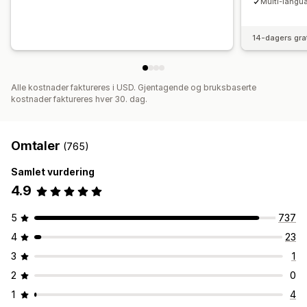
Multi-langu
14-dagers gra
Alle kostnader faktureres i USD. Gjentagende og bruksbaserte
kostnader faktureres hver 30. dag.
Omtaler
(765)
Samlet vurdering
4.9
5
737
4
23
3
1
2
0
1
4