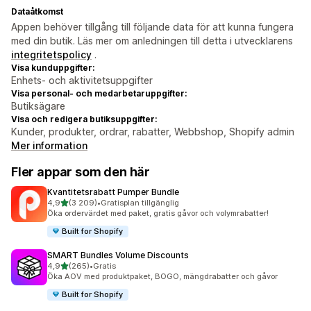
Dataåtkomst
Appen behöver tillgång till följande data för att kunna fungera
med din butik. Läs mer om anledningen till detta i utvecklarens
integritetspolicy
.
Visa kunduppgifter:
Enhets- och aktivitetsuppgifter
Visa personal- och medarbetaruppgifter:
Butiksägare
Visa och redigera butiksuppgifter:
Kunder, produkter, ordrar, rabatter, Webbshop, Shopify admin
Mer information
Fler appar som den här
Kvantitetsrabatt Pumper Bundle
av 5 stjärnor
4,9
(3 209)
•
Gratisplan tillgänglig
3209 recensioner totalt
Öka ordervärdet med paket, gratis gåvor och volymrabatter!
Built for Shopify
SMART Bundles Volume Discounts
av 5 stjärnor
4,9
(265)
•
Gratis
265 recensioner totalt
Öka AOV med produktpaket, BOGO, mängdrabatter och gåvor
Built for Shopify