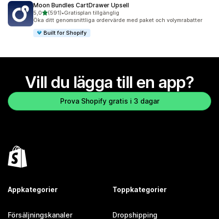
Moon Bundles CartDrawer Upsell
av 5 stjärnor
5,0
(591)
•
Gratisplan tillgänglig
591 recensioner totalt
Öka ditt genomsnittliga ordervärde med paket och volymrabatter
Built for Shopify
Vill du lägga till en app?
Prova Shopify gratis i 3 dagar
Appkategorier
Toppkategorier
Försäljningskanaler
Dropshipping