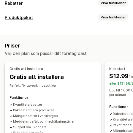
Rabatter
Visa funktioner
Rabattyper
Produktpaket
Visa funktioner
Köp två, betala för en
Kvantitetsbaserade priser
Pakettyper
Volymrabatter
Stegvisa mängdrabatter
Rabattbelopp
Fasta paket
Mixa och matcha
Varianter på paket
Procentuella rabatter
Massrabatter
Priser
Paket med oändliga alternativ
Grossistpaket
Rabatter på hela varukorgen
Produktpaket
Välj den plan som passar ditt företag bäst.
Merförsäljningspaket
Korsförsäljningspaket
Tidsbegränsade erbjudanden
Nedräkningstimer
Sådant som ofta köps tillsammans
Relaterade produkter
Merförsäljningsrabatter
Banners
Anpassade rabatter
Gratis att installera
Kickstart
Digitala produkter
Fysiska produkter
Anpassade paket
Rabatthantering
$12.99
Gratis att installera
/m
Priser som du kan ange
Redigeringsverktyg
Mallar
Massredigering
eller $131.88/
Perfekt för utvecklingsbutiker
Fasta priser
Kvantitetsbaserade priser
Utlösare och regler
Målinriktning
Filtrering
Analysverktyg
Upp till 1 000
per månad
Stegvisa mängdrabatter
Rabatter
Volymrabatter
Funktioner
Rabattbelopp
Procentuella rabatter
Kvantitetsrabatter
Funktioner
Paket med flera produkter
Rabatter på hela varukorgen
Köp två, betala för en
Rabatterat p
Mängdrabatter i varukorgen
Prissättning för bulkorder
Grossistpriser
Kvantitetsra
Meddelandefält och nedräkningstimer
Paket med fl
Dynamisk prissättning
Anpassad prissättning
Support via livechatt
Mängdrabatt
Stöd för flera språk