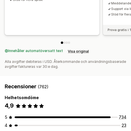
Meddelandef
Support via 
Stöd för fler
Prova gratis i
Innehåller automatöversatt text
Visa original
Alla avgifter debiteras i USD. Återkommande och användningsbaserade
avgifter faktureras var 30:e dag.
Recensioner
(762)
Helhetsomdöme
4,9
5
734
4
23