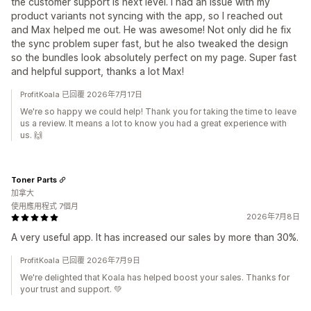
the customer support is next level. I had an issue with my
product variants not syncing with the app, so I reached out
and Max helped me out. He was awesome! Not only did he fix
the sync problem super fast, but he also tweaked the design
so the bundles look absolutely perfect on my page. Super fast
and helpful support, thanks a lot Max!
ProfitKoala 已回覆 2026年7月17日
We're so happy we could help! Thank you for taking the time to leave
us a review. It means a lot to know you had a great experience with
us. 🙌
Toner Parts
加拿大
使用應用程式 7個月
2026年7月8日
A very useful app. It has increased our sales by more than 30%.
ProfitKoala 已回覆 2026年7月9日
We're delighted that Koala has helped boost your sales. Thanks for
your trust and support. 💚