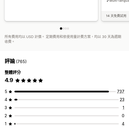
Multi-langu
14 天免費試用
所有費用均以 USD 計價。 定期費用和依使用量計費方案，均以 30 天為週期
收費。
評論
(765)
整體評分
4.9
5
737
4
23
3
1
2
0
1
4