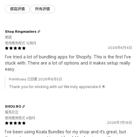
撰寫評價
所有評價
Shop Ringmasters
美國
使用應用程式 12個月
2026年8月4日
I've tried a lot of bundling apps for Shopify. This is the first I've
stuck with. There are a lot of options and it makes setup really
easy.
ProfitKoala 已回覆 2026年8月5日
Thank you for sticking with us! We truly appreciate it 🌟
SHOU.RO
羅馬尼亞
使用應用程式 6個月
2026年7月16日
I’ve been using Koala Bundles for my shop and it’s great, but