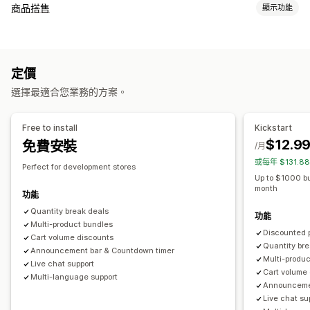
折扣類型
商品搭售
顯示功能
買一送一
分層定價
大量購買折扣
數量折扣
固定折扣
套裝組合類型
百分比折扣
大量折扣
購物車折扣
商品搭售
限時優惠
固定套裝
混搭套裝組合
子類套裝組合
無限選項套裝組合
倒數計時器
追加銷售折扣
橫幅
自訂折扣
定價
批發套裝組合
追加銷售套裝組合
交叉銷售套裝組合
管理折扣
選擇最適合您業務的方案。
經常一起購買的商品
相關商品
數位商品
實體商品
自訂套裝組合
編輯工具
範本
大量編輯
觸發條件與規則
目標設定
篩選
分析
可設定的定價
Free to install
Kickstart
固定定價
分層定價
數量折扣
折扣
大量購買折扣
固定折扣
$12.9
免費安裝
/月
百分比折扣
購物車折扣
買一送一
大量定價
批發價
動態定價
或每年 $131.8
Perfect for development stores
自訂定價
Up to $1000 b
month
功能
Quantity break deals
功能
Multi-product bundles
Discounted pr
Cart volume discounts
Quantity br
Announcement bar & Countdown timer
Multi-produ
Live chat support
Cart volume
Multi-language support
Announcemen
Live chat su