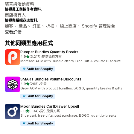
裝置與活動資料
檢視員工與協作者資料:
商店擁有人
檢視與編輯商店資料:
顧客、 產品、 訂單、 折扣、 線上商店、 Shopify 管理後台
查看詳情
其他同類型應用程式
Pumper Bundles Quantity Breaks
滿分 5 顆星
4.9
(3,217)
•
提供免費方案
共有 3217 則評價
Increase AOV with Bundle offers, Free Gift & Volume Discount!
Built for Shopify
SMART Bundles Volume Discounts
滿分 5 顆星
4.9
(265)
•
免費
共有 265 則評價
Grow AOV with product bundles, BOGO, quantity breaks & gifts
Built for Shopify
Moon Bundles CartDrawer Upsell
滿分 5 顆星
5.0
(594)
•
提供免費方案
共有 594 則評價
Slide cart, free gifts, post purchase, BOGO, quantity breaks
Built for Shopify