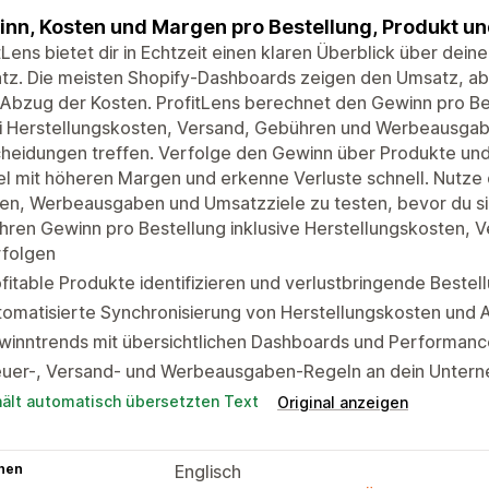
nn, Kosten und Margen pro Bestellung, Produkt und
tLens bietet dir in Echtzeit einen klaren Überblick über dei
z. Die meisten Shopify-Dashboards zeigen den Umsatz, abe
Abzug der Kosten. ProfitLens berechnet den Gewinn pro Be
i Herstellungskosten, Versand, Gebühren und Werbeausgabe
heidungen treffen. Verfolge den Gewinn über Produkte und 
el mit höheren Margen und erkenne Verluste schnell. Nutze 
en, Werbeausgaben und Umsatzziele zu testen, bevor du s
hren Gewinn pro Bestellung inklusive Herstellungskosten,
rfolgen
fitable Produkte identifizieren und verlustbringende Beste
tomatisierte Synchronisierung von Herstellungskosten und
inntrends mit übersichtlichen Dashboards und Performance
euer-, Versand- und Werbeausgaben-Regeln an dein Unter
hält automatisch übersetzten Text
Original anzeigen
hen
Englisch