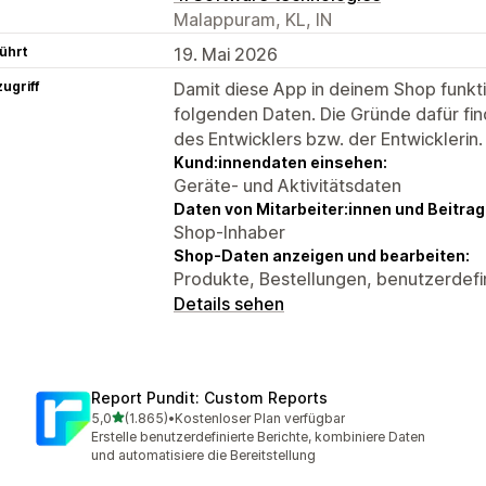
Malappuram, KL, IN
ührt
19. Mai 2026
ugriff
Damit diese App in deinem Shop funktio
folgenden Daten. Die Gründe dafür fin
des Entwicklers bzw. der Entwicklerin.
Kund:innendaten einsehen:
Geräte- und Aktivitätsdaten
Daten von Mitarbeiter:innen und Beitra
Shop-Inhaber
Shop-Daten anzeigen und bearbeiten:
Produkte, Bestellungen, benutzerdefi
Details sehen
Report Pundit: Custom Reports
von 5 Sternen
5,0
(1.865)
•
Kostenloser Plan verfügbar
1865 Rezensionen insgesamt
Erstelle benutzerdefinierte Berichte, kombiniere Daten
und automatisiere die Bereitstellung