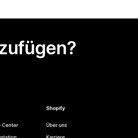
nzufügen?
Shopify
p Center
Über uns
ntation
Karriere