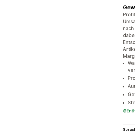
Gewi
Profi
Umsat
nach 
dabe
Entsc
Artik
Marg
Wa
ve
Pro
Au
Gew
St
Ent
Sprac