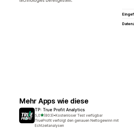
technologies bereitgestellt.
Eingef
Datenz
Mehr Apps wie diese
TP: True Profit Analytics
von 5 Sternen
5,0
(803)
•
Kostenloser Test verfügbar
803 Rezensionen insgesamt
TrueProfit verfolgt den genauen Nettogewinn mit
Echtzeitanalysen