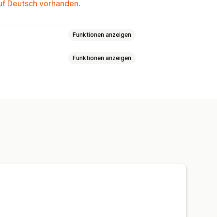
auf Deutsch vorhanden.
Funktionen anzeigen
Funktionen anzeigen
en-Tracking
COGS-Tracking
rte Dashboards
ance-Dashboard
port
Historische Analyse
elldetails
Transaktionen