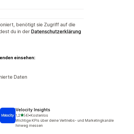
niert, benötigt sie Zugriff auf die
dest du in der
Datenschutzerklärung
genden einsehen:
nierte Daten
Velocity Insights
von 5 Sternen
1,2
(4)
•
Kostenlos
4 Rezensionen insgesamt
Wichtige KPIs über deine Vertriebs- und Marketingkanäle
hinweg messen