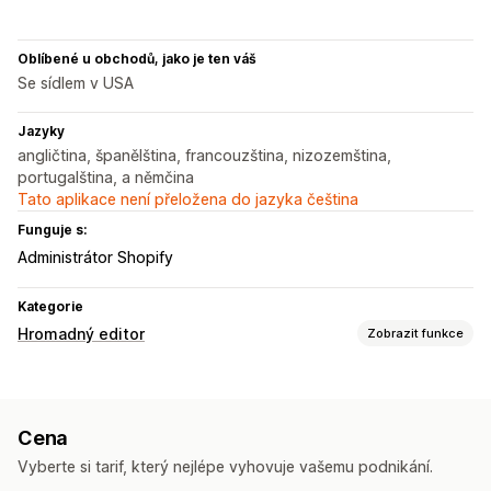
Oblíbené u obchodů, jako je ten váš
Se sídlem v USA
Jazyky
angličtina, španělština, francouzština, nizozemština,
portugalština, a němčina
Tato aplikace není přeložena do jazyka čeština
Funguje s:
Administrátor Shopify
Kategorie
Hromadný editor
Zobrazit funkce
Upravitelné zdroje
Produkty
Varianty
Objednávky
Slevy
Ceny
Cena
SKU a čárové kódy
Štítky
Popisy
Skladové zásoby
Vyberte si tarif, který nejlépe vyhovuje vašemu podnikání.
Metapole
Kolekce