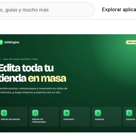
Explorar aplic
ía de imágenes destacadas