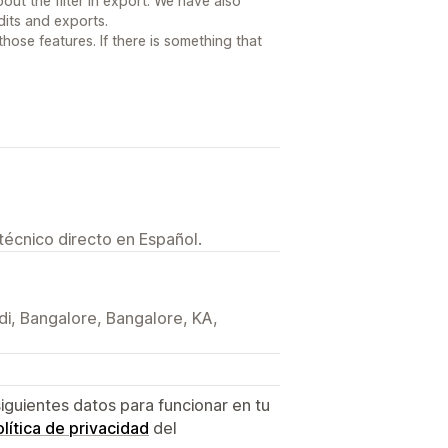
out the filter in export. We have also
dits and exports.
ose features. If there is something that
técnico directo en Español.
di, Bangalore, Bangalore, KA,
siguientes datos para funcionar en tu
lítica de privacidad
del