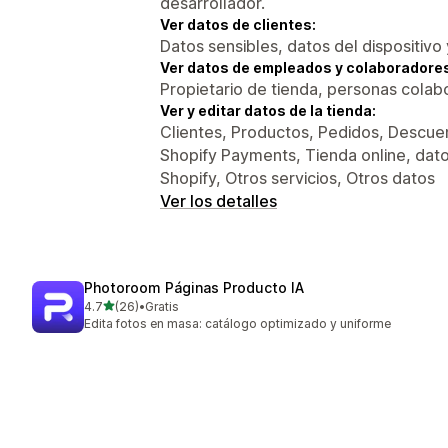
desarrollador.
Ver datos de clientes:
Datos sensibles, datos del dispositivo 
Ver datos de empleados y colaboradore
Propietario de tienda, personas colab
Ver y editar datos de la tienda:
Clientes, Productos, Pedidos, Descue
Shopify Payments, Tienda online, dat
Shopify, Otros servicios, Otros datos
Ver los detalles
Photoroom Páginas Producto IA
de 5 estrellas
4.7
(26)
•
Gratis
26 reseñas en total
Edita fotos en masa: catálogo optimizado y uniforme