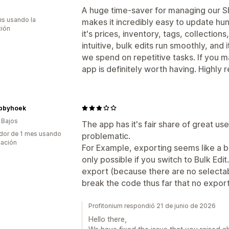
A huge time-saver for managing our Sh
s usando la
makes it incredibly easy to update hu
ción
it's prices, inventory, tags, collections
intuitive, bulk edits run smoothly, and 
we spend on repetitive tasks. If you m
app is definitely worth having. Highl
bbyhoek
 Bajos
The app has it's fair share of great u
dor de 1 mes usando
problematic.
cación
For Example, exporting seems like a br
only possible if you switch to Bulk Edit
export (because there are no selecta
break the code thus far that no expo
Profitonium respondió 21 de junio de 2026
Hello there,