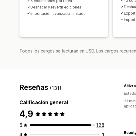
10 col
5 colecciones por tarea
Deshac
Deshacer y revertir ediciones
Expor
Importación avanzada ilimitada
Import
Todos los cargos se facturan en USD. Los cargos recurren
Reseñas
Altivr
(131)
Estado
31 min
Calificación general
aplica
4,9
5
128
Beaut
4
1