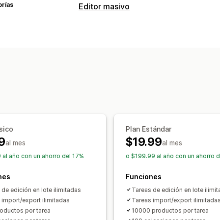
orías
Editor masivo
Recursos editables
Productos
Variantes
Pedidos
Descu
SKU y códigos de barras
Etiquetas
D
Metacampos
Colecciones
Acciones
Eliminación masiva
Actualizaciones 
Impresión y exportación de CSV
Mig
Búsqueda y filtro
Tareas programada
sico
Plan Estándar
9
$19.99
al mes
al mes
 al año con un ahorro del 17%
o $199.99 al año con un ahorro 
nes
Funciones
de edición en lote ilimitadas
Tareas de edición en lote ilimi
 import/export ilimitadas
Tareas import/export ilimitada
oductos por tarea
10000 productos por tarea