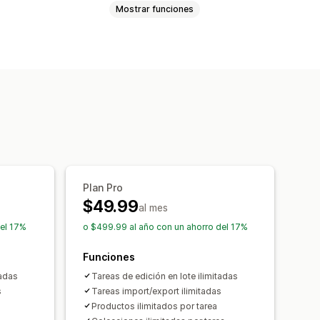
Mostrar funciones
entos
Precios
escripciones
Inventario
de SEO
ración de datos
Retroceso
s
Edición masiva
Plan Pro
$49.99
al mes
del 17%
o $499.99 al año con un ahorro del 17%
Funciones
tadas
Tareas de edición en lote ilimitadas
s
Tareas import/export ilimitadas
Productos ilimitados por tarea