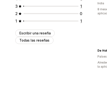
India
3
1
8 mese
2
0
aplica
1
1
Escribir una reseña
Todas las reseñas
De Ho
Países
Alrede
la apli