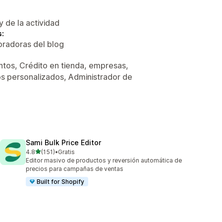
y de la actividad
s:
oradoras del blog
ntos, Crédito en tienda, empresas,
os personalizados, Administrador de
Sami Bulk Price Editor
de 5 estrellas
4.8
(151)
•
Gratis
151 reseñas en total
Editor masivo de productos y reversión automática de
precios para campañas de ventas
Built for Shopify