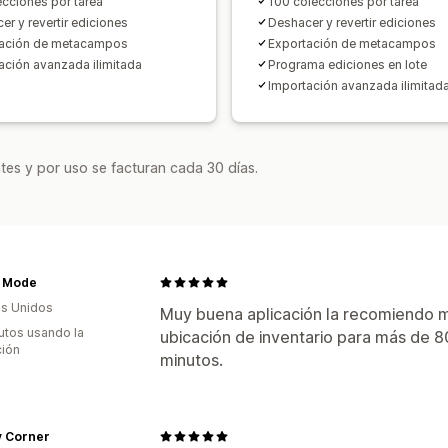
ecciones por tarea
100 colecciones por tarea
er y revertir ediciones
Deshacer y revertir ediciones
tación de metacampos
Exportación de metacampos
ación avanzada ilimitada
Programa ediciones en lote
Importación avanzada ilimitad
tes y por uso se facturan cada 30 días.
a Mode
s Unidos
Muy buena aplicación la recomiendo m
utos usando la
ubicación de inventario para más de 
ción
minutos.
y Corner