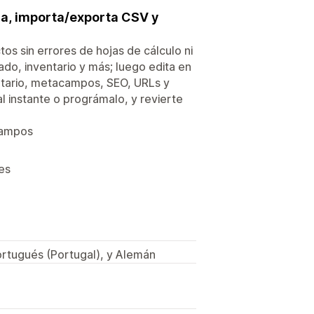
ama, importa/exporta CSV y
os sin errores de hojas de cálculo ni
ado, inventario y más; luego edita en
ventario, metacampos, SEO, URLs y
l instante o prográmalo, y revierte
acampos
es
ortugués (Portugal), y Alemán