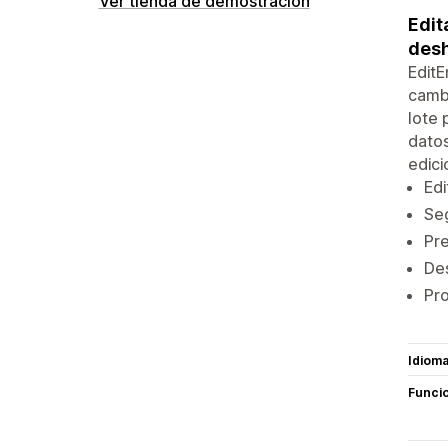
Ver tienda de demostración
Edit
desh
EditE
cambi
lote 
datos
edici
Edi
Seg
Pre
Des
Pro
Idiom
Funci