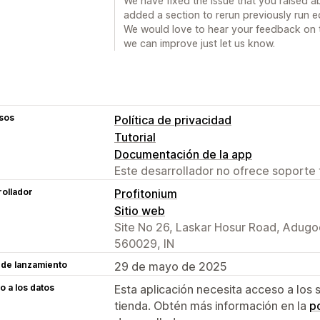
We have fixed the issue that you raised ab
added a section to rerun previously run e
We would love to hear your feedback on th
we can improve just let us know.
sos
Política de privacidad
Tutorial
Documentación de la app
Este desarrollador no ofrece soporte 
ollador
Profitonium
Sitio web
Site No 26, Laskar Hosur Road, Adugo
560029, IN
 de lanzamiento
29 de mayo de 2025
 a los datos
Esta aplicación necesita acceso a los 
tienda. Obtén más información en la
po