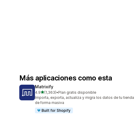
Más aplicaciones como esta
Matrixify
de 5 estrellas
4.9
(1,363)
•
Plan gratis disponible
1363 reseñas en total
Importa, exporta, actualiza y migra los datos de tu tienda
de forma masiva
Built for Shopify