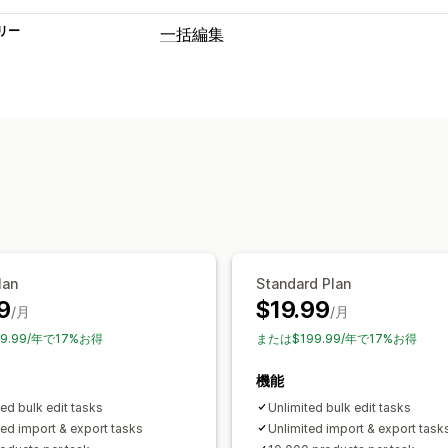
リー
一括編集
編集可能なリソース
商品
バリエーション
注文
ディスカウ
説明
在庫
メタフィールド
コレクショ
アクション
一括削除
SEOの更新
CSVのインポー
ロールバック
検索と絞り込み
スケジ
lan
Standard Plan
9
$19.99
/月
/月
9.99/年で17%お得
または$199.99/年で17%お得
機能
ted bulk edit tasks
Unlimited bulk edit tasks
ted import & export tasks
Unlimited import & export task