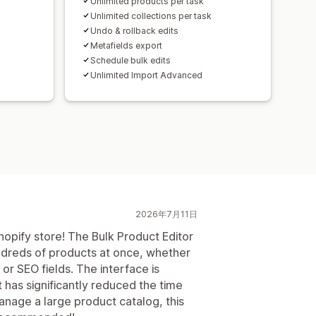
Unlimited products per task
Unlimited collections per task
Undo & rollback edits
Metafields export
Schedule bulk edits
Unlimited Import Advanced
2026年7月11日
opify store! The Bulk Product Editor
ndreds of products at once, whether
, or SEO fields. The interface is
it has significantly reduced the time
anage a large product catalog, this