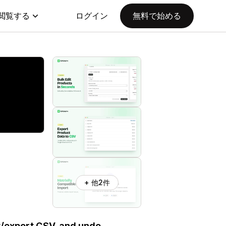
閲覧する
ログイン
無料で始める
+ 他2件
t/export CSV, and undo