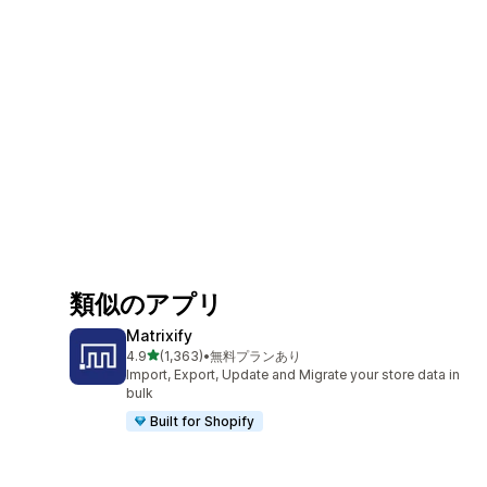
類似のアプリ
Matrixify
5つ星中
4.9
(1,363)
•
無料プランあり
合計レビュー数：1363件
Import, Export, Update and Migrate your store data in
bulk
Built for Shopify