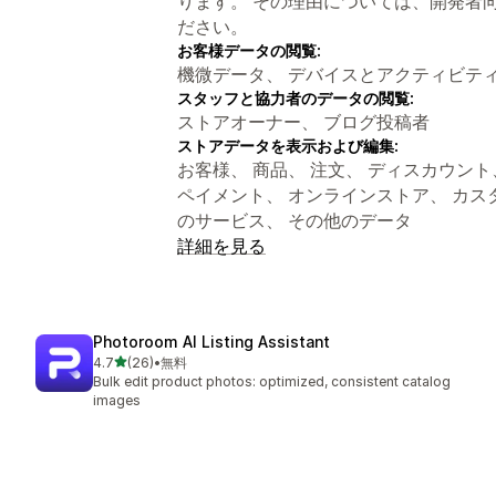
ります。 その理由については、開発者
ださい。
お客様データの閲覧:
機微データ、 デバイスとアクティビテ
スタッフと協力者のデータの閲覧:
ストアオーナー、 ブログ投稿者
ストアデータを表示および編集:
お客様、 商品、 注文、 ディスカウント、 
ペイメント、 オンラインストア、 カスタムデ
のサービス、 その他のデータ
詳細を見る
Photoroom AI Listing Assistant
5つ星中
4.7
(26)
•
無料
合計レビュー数：26件
Bulk edit product photos: optimized, consistent catalog
images