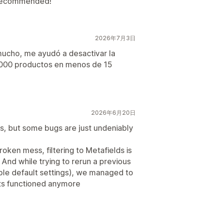
y recommended!
2026年7月3日
ucho, me ayudó a desactivar la
8000 productos en menos de 15
2026年6月20日
ses, but some bugs are just undeniably
oken mess, filtering to Metafields is
. And while trying to rerun a previous
ble default settings), we managed to
rts functioned anymore