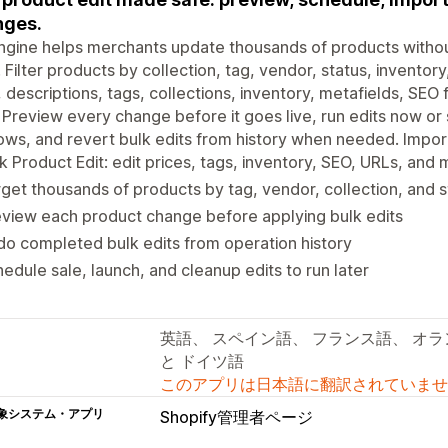
nges.
ngine helps merchants update thousands of products witho
. Filter products by collection, tag, vendor, status, inventor
s, descriptions, tags, collections, inventory, metafields, SE
 Preview every change before it goes live, run edits now or
ws, and revert bulk edits from history when needed. Impor
k Product Edit: edit prices, tags, inventory, SEO, URLs, and 
get thousands of products by tag, vendor, collection, and s
view each product change before applying bulk edits
o completed bulk edits from operation history
edule sale, launch, and cleanup edits to run later
英語、 スペイン語、 フランス語、 オラ
と ドイツ語
このアプリは日本語に翻訳されていませ
象システム・アプリ
Shopify管理者ページ