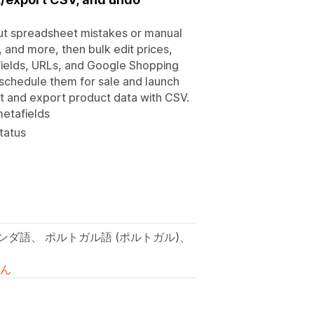
ut spreadsheet mistakes or manual
y, and more, then bulk edit prices,
O fields, URLs, and Google Shopping
 schedule them for sale and launch
t and export product data with CSV.
metafields
tatus
ンダ語、 ポルトガル語 (ポルトガル)、
ん