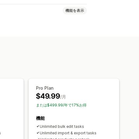
機能を表示
ント
価格
SKUとバーコード
タグ
ン
トとエクスポート
データ移行
ュール式タスク
一括編集
Pro Plan
$49.99
/月
または$499.99/年で17%お得
機能
Unlimited bulk edit tasks
s
Unlimited import & export tasks