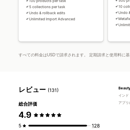
500 pr
100 products per task
10 coll
5 collections per task
Undo &
Undo & rollback edits
Metafi
Unlimited Import Advanced
Unlimi
すべての料金はUSDで請求されます。 定期請求と使用料に
レビュー
Beaut
(131)
インド
アプリ
総合評価
4.9
5
128