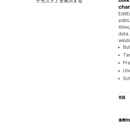
デモストアを表示する
cha
EditE
edits
title
data.
windo
Bul
Tar
Pre
Und
Sch
言語
連携対