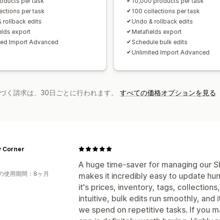
oducts per task
10,000 products per task
ections per task
100 collections per task
 rollback edits
Undo & rollback edits
elds export
Metafields export
ted Import Advanced
Schedule bulk edits
Unlimited Import Advanced
基づく請求は、30日ごとに行われます。
すべての価格オプションを見る
y Corner
A huge time-saver for managing our Sh
の使用期間：8ヶ月
makes it incredibly easy to update hu
it's prices, inventory, tags, collections
intuitive, bulk edits run smoothly, and 
we spend on repetitive tasks. If you m