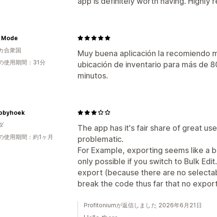
app is definitely worth having. Highl
a Mode
カ合衆国
Muy buena aplicación la recomiendo m
の使用期間：31分
ubicación de inventario para más de 
minutos.
bbyhoek
ダ
The app has it's fair share of great u
の使用期間：約1ヶ月
problematic.
For Example, exporting seems like a br
only possible if you switch to Bulk Edit
export (because there are no selecta
break the code thus far that no expo
Profitoniumが返信しました 2026年6月21日