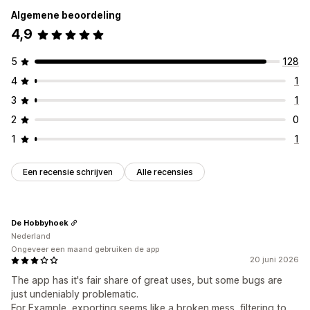
Algemene beoordeling
4,9
5
128
4
1
3
1
2
0
1
1
Een recensie schrijven
Alle recensies
De Hobbyhoek
Nederland
Ongeveer een maand gebruiken de app
20 juni 2026
The app has it's fair share of great uses, but some bugs are
just undeniably problematic.
For Example, exporting seems like a broken mess, filtering to