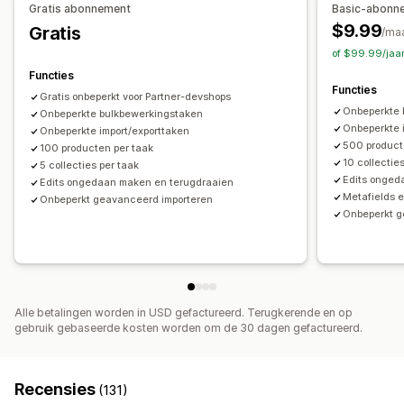
Gratis abonnement
Basic-abonn
Verwijderen in bulk
SEO-updates
$9.99
Gratis
/ma
Importeren en exporteren van CSV
Gegevensmigratie
of $99.99/jaa
Rollback
Zoeken en filteren
Geplande taken
Functies
Functies
Bulkbewerkingen
Gratis onbeperkt voor Partner-devshops
Onbeperkte 
Onbeperkte bulkbewerkingstaken
Onbeperkte 
Onbeperkte import/exporttaken
500 product
100 producten per taak
10 collectie
5 collecties per taak
Edits onged
Edits ongedaan maken en terugdraaien
Metafields 
Onbeperkt geavanceerd importeren
Onbeperkt g
Alle betalingen worden in USD gefactureerd. Terugkerende en op
gebruik gebaseerde kosten worden om de 30 dagen gefactureerd.
Recensies
(131)