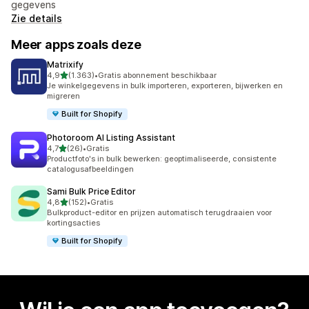
gegevens
Zie details
Meer apps zoals deze
Matrixify
van 5 sterren
4,9
(1.363)
•
Gratis abonnement beschikbaar
1363 recensies in totaal
Je winkelgegevens in bulk importeren, exporteren, bijwerken en
migreren
Built for Shopify
Photoroom AI Listing Assistant
van 5 sterren
4,7
(26)
•
Gratis
26 recensies in totaal
Productfoto's in bulk bewerken: geoptimaliseerde, consistente
catalogusafbeeldingen
Sami Bulk Price Editor
van 5 sterren
4,8
(152)
•
Gratis
152 recensies in totaal
Bulkproduct-editor en prijzen automatisch terugdraaien voor
kortingsacties
Built for Shopify