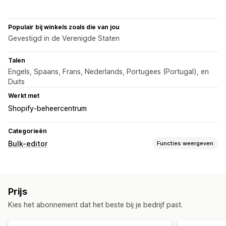
Populair bij winkels zoals die van jou
Gevestigd in de Verenigde Staten
Talen
Engels, Spaans, Frans, Nederlands, Portugees (Portugal), en
Duits
Werkt met
Shopify-beheercentrum
Categorieën
Bulk-editor
Functies weergeven
Bewerkbare bronnen
Producten
Varianten
Bestellingen
Kortingen
Prijzen
Prijs
SKU's en barcodes
Tags
Beschrijvingen
Voorraad
Kies het abonnement dat het beste bij je bedrijf past.
Metavelden
Collecties
Acties