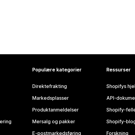
Populære kategorier
Ressurser
Direktefrakting
Shopifys hje
Markedsplasser
API-dokume
Produktanmeldelser
Shopify-fel
vering
Mersalg og pakker
Shopify-blo
E-postmarkedsføring
Forskning