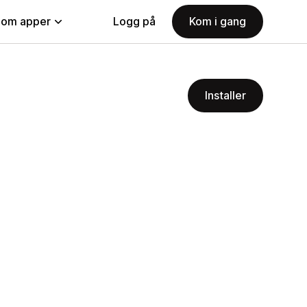
nom apper
Logg på
Kom i gang
Installer