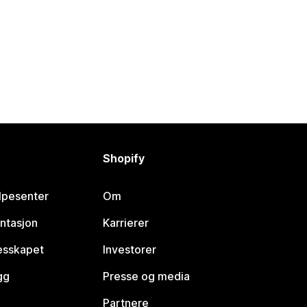
Shopify
lpesenter
Om
ntasjon
Karrierer
lesskapet
Investorer
gg
Presse og media
Partnere