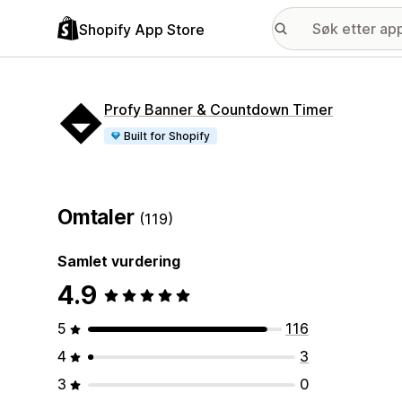
Shopify App Store
Profy Banner & Countdown Timer
Built for Shopify
Omtaler
(119)
Samlet vurdering
4.9
5
116
4
3
3
0