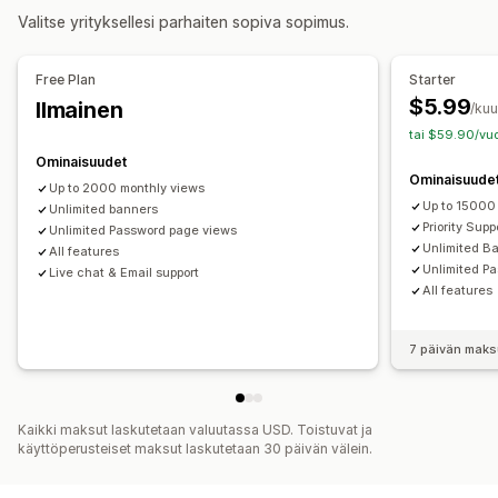
Valitse yrityksellesi parhaiten sopiva sopimus.
Mukautukset
Ajoitusvaihtoehdot
Bannerin sijainti
Animaatiot
Paikallaan pysyminen näytöllä
Toistuva
Ajastettu
Päivämääräväli
Free Plan
Starter
Linkit ja painikkeet
Taustat
Väri ja fontti
Tapahtumaperusteinen
Vierailukohtainen resetointi
$5.99
Ilmainen
/ku
Mukautettu CSS-koodi
Emojis
Monikielisyys
Kiinteä päättymispäivä
Kiinteä minuutti
Kertaluonteinen
tai $59.90/vuo
Mobiiliresponsiivisuus
Ajastaminen
Istuntoperusteinen
Ajoitettu istunto
Ominaisuudet
Ominaisuude
Up to 2000 monthly views
Analytiikka ja raportit
Ajastintyyppi
Up to 15000
Unlimited banners
Asiakassegmentit
Päivittäiset tarjoukset
Poistomyynnit
Priority Supp
Unlimited Password page views
Unlimited B
All features
Aikarajoitettu kampanja
Vanhentumispäivä
Unlimited P
Live chat & Email support
Erikoistapahtuma
Ennakkotilaus
Tuotteen lanseeraus
All features
Toimituksen määräpäivä
Kaupan avaaminen
7 päivän maks
Kaikki maksut laskutetaan valuutassa USD. Toistuvat ja
käyttöperusteiset maksut laskutetaan 30 päivän välein.