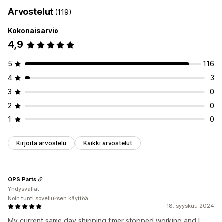
Arvostelut
(119)
Kokonaisarvio
4,9
5
116
4
3
3
0
2
0
1
0
Kirjoita arvostelu
Kaikki arvostelut
OPS Parts
Yhdysvallat
Noin tunti sovelluksen käyttöä
18. syyskuu 2024
My current same day shipping timer stopped working and I