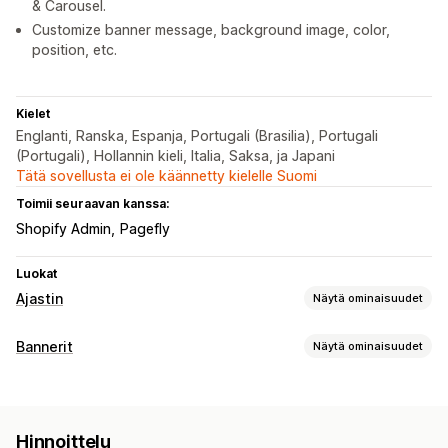
& Carousel.
Customize banner message, background image, color,
position, etc.
Kielet
Englanti, Ranska, Espanja, Portugali (Brasilia), Portugali
(Portugali), Hollannin kieli, Italia, Saksa, ja Japani
Tätä sovellusta ei ole käännetty kielelle Suomi
Toimii seuraavan kanssa:
Shopify Admin
Pagefly
Luokat
Ajastin
Näytä ominaisuudet
Näyttövaihtoehdot
Bannerit
Näytä ominaisuudet
Mukautettu CSS-koodi
Väri ja fontti
Mukautettu teksti
Bannerin tyyppi
Mukautettu sijainti
Ilmoituspalkki
Ilmoituspalkki
Useat ilmoitukset
Ilmoitus
Tuotesivu
Paikallaan pysyvä banneri
Ponnahdusilmoitukset
Hinnoittelu
Mainostava
Ajastin
Animaatiot
Ostoskorisivu
Kohdesivut
Tuotesivut