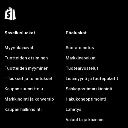
Sovellusluokat
Pääluokat
Myyntikanavat
Suoratoimitus
Tuotteiden etsiminen
Markkinapaikat
Tuotteiden myyminen
Tuotearvostelut
Tilaukset ja toimitukset
Lisämyynti ja tuotepaketit
Kaupan suunnittelu
Sähköpostimarkkinointi
Markkinointi ja konversio
Hakukoneoptimointi
Kaupan hallinnointi
Lähetys
Valuutta ja käännös