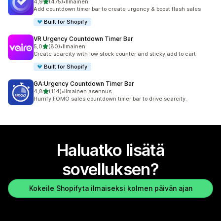
/ 5 tähteä
4,9
(475)
•
Ilmainen
475 arvostelua yhteensä
Add countdown timer bar to create urgency & boost flash sales
Built for Shopify
VR Urgency Countdown Timer Bar
/ 5 tähteä
5,0
(80)
•
Ilmainen
80 arvostelua yhteensä
Create scarcity with low stock counter and sticky add to cart
Built for Shopify
GA:Urgency Countdown Timer Bar
/ 5 tähteä
4,8
(114)
•
Ilmainen asennus
114 arvostelua yhteensä
Hurrify FOMO sales countdown timer bar to drive scarcity.
Haluatko lisätä
sovelluksen?
Kokeile Shopifyta ilmaiseksi kolmen päivän ajan