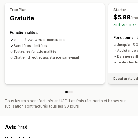
Position de bannière
Animations
Affichage fixe
Récurrent
Programmé
Plage de dates
Free Plan
Starter
Liens et boutons
Arrière-plans
Couleur et police
En fonction de l’événement
Réinitialisé à chaque visite
$5.99
Gratuite
/ mo
CSS personnalisées
Emojis
Multilingue
Date de fin fixe
Minute fixe
Ponctuel
ou $59.90/an 
Optimisation pour le format mobile
Planification
En fonction de la session
Session limitée dans le temps
Fonctionnalités
Fonctionnalit
Jusqu'à 2000 vues mensuelles
Analyses de données et génération de rapports
Type de chronomètre
Jusqu'à 15 
Bannières illimitées
Segments clients
Offres quotidiennes
Ventes flash
Assistance p
Toutes les fonctionnalités
Bannières il
Chat en direct et assistance par e-mail
Promotion à durée limitée
Date d’expiration
Toutes les f
Événement spécial
Pré-commande
Lancement de produits
Heure limite d’expédition
Essai gratuit d
Lancement de boutique
Tous les frais sont facturés en USD. Les frais récurrents et basés sur
l’utilisation sont facturés tous les 30 jours.
Avis
(119)