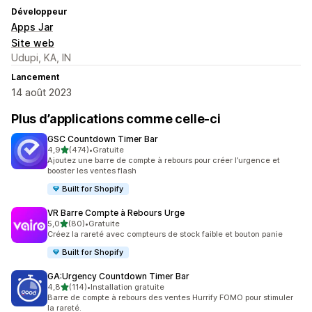
Développeur
Apps Jar
Site web
Udupi, KA, IN
Lancement
14 août 2023
Plus d’applications comme celle-ci
GSC Countdown Timer Bar
étoile(s) sur 5
4,9
(474)
•
Gratuite
474 avis au total
Ajoutez une barre de compte à rebours pour créer l’urgence et
booster les ventes flash
Built for Shopify
VR Barre Compte à Rebours Urge
étoile(s) sur 5
5,0
(80)
•
Gratuite
80 avis au total
Créez la rareté avec compteurs de stock faible et bouton panie
Built for Shopify
GA:Urgency Countdown Timer Bar
étoile(s) sur 5
4,8
(114)
•
Installation gratuite
114 avis au total
Barre de compte à rebours des ventes Hurrify FOMO pour stimuler
la rareté.