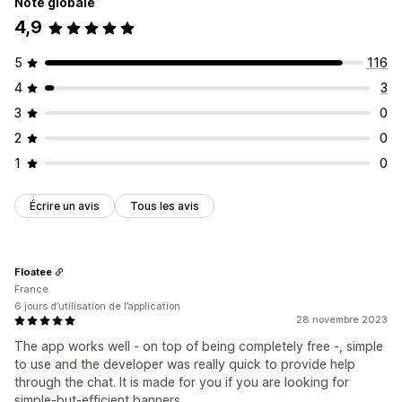
Note globale
4,9
5
116
4
3
3
0
2
0
1
0
Écrire un avis
Tous les avis
Floatee
France
6 jours d’utilisation de l’application
28 novembre 2023
The app works well - on top of being completely free -, simple
to use and the developer was really quick to provide help
through the chat. It is made for you if you are looking for
simple-but-efficient banners.