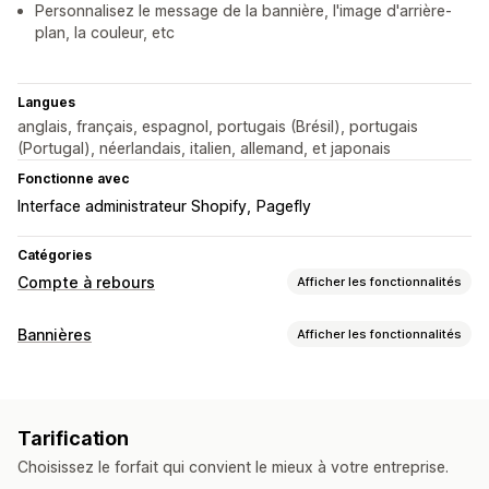
Personnalisez le message de la bannière, l'image d'arrière-
plan, la couleur, etc
Langues
anglais, français, espagnol, portugais (Brésil), portugais
(Portugal), néerlandais, italien, allemand, et japonais
Fonctionne avec
Interface administrateur Shopify
Pagefly
Catégories
Compte à rebours
Afficher les fonctionnalités
Options d’affichage
Bannières
Afficher les fonctionnalités
CSS personnalisées
Couleur et police
Texte personnalisé
Type de bannière
Position personnalisée
Barre d’annonce
Bannière fixe
Barre d’annonce
Annonce multiple
Notification
Pop-ups
Animations
Page du panier
Tarification
Page de produit
Promotionnel
Compte à rebours
Pages de destination
Pages de produits
Choisissez le forfait qui convient le mieux à votre entreprise.
Personnalisation
Options de programmation