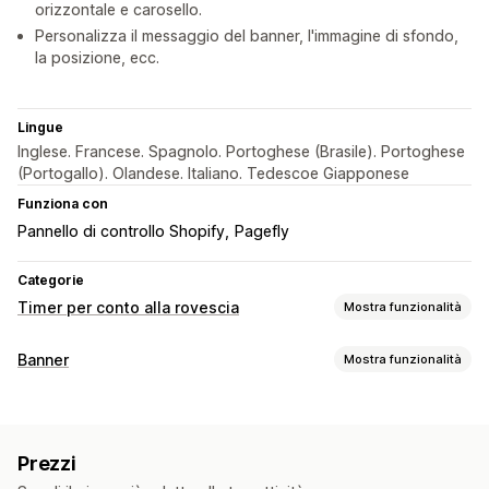
orizzontale e carosello.
Personalizza il messaggio del banner, l'immagine di sfondo,
la posizione, ecc.
Lingue
Inglese. Francese. Spagnolo. Portoghese (Brasile). Portoghese
(Portogallo). Olandese. Italiano. Tedescoe Giapponese
Funziona con
Pannello di controllo Shopify
Pagefly
Categorie
Timer per conto alla rovescia
Mostra funzionalità
Opzioni di visualizzazione
Banner
Mostra funzionalità
CSS personalizzato
Colore e font
Testo personalizzato
Tipo di banner
Posizione personalizzata
Barra degli annunci
Banner fisso
Barra degli annunci
Multiannuncio
Notifica
Pop-up
Animazioni
Pagina del carrello
Landing page
Prezzi
Pagina del prodotto
Promozionale
Conto alla rovescia
Pagine dei prodotti