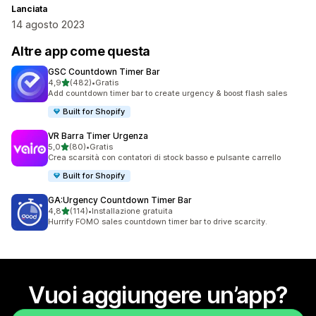
Lanciata
14 agosto 2023
Altre app come questa
GSC Countdown Timer Bar
stelle su 5
4,9
(482)
•
Gratis
482 recensioni totali
Add countdown timer bar to create urgency & boost flash sales
Built for Shopify
VR Barra Timer Urgenza
stelle su 5
5,0
(80)
•
Gratis
80 recensioni totali
Crea scarsità con contatori di stock basso e pulsante carrello
Built for Shopify
GA:Urgency Countdown Timer Bar
stelle su 5
4,8
(114)
•
Installazione gratuita
114 recensioni totali
Hurrify FOMO sales countdown timer bar to drive scarcity.
Vuoi aggiungere un’app?