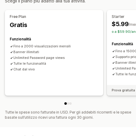
Scegli il piano più adatto alla tua attività.
Personalizzazione
Opzioni di tempistiche
Posizione del banner
Animazioni
Visualizzazione fissa
Ricorrente
Programmata
Intervallo di date
Free Plan
Starter
Link e pulsanti
Sfondi
Colore e font
CSS personalizzato
In base all’evento
Ripristino a ogni visita
Data di fine fissa
$5.99
Gratis
/me
Emoji
Multilingua
Adattivo per dispositivi mobili
Minuto fisso
Una tantum
In base alla sessione
o a $59.90/ann
Programmazione
Sessione a tempo
Funzionalità
Funzionalità
Fino a 2000 visualizzazioni mensili
Analisi e report
Tipo di timer
Fino a 15000
Banner illimitati
Segmenti di clienti
Offerte giornaliere
Offerte lampo
Supporto prio
Unlimited Password page views
Banner illimi
Tutte le funzionalità
Promozione a tempo limitato
Data di scadenza
Unlimited P
Chat dal vivo
Evento speciale
Preordine
Lancio del prodotto
Tutte le funz
Limite spedizione
Lancio del negozio
Prova gratuita 
Tutte le spese sono fatturate in USD. Per gli addebiti ricorrenti e le spese
basate sull’utilizzo ricevi una fattura ogni 30 giorni.