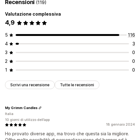
Recensioni
(119)
Valutazione complessiva
4,9
5
116
4
3
3
0
2
0
1
0
Scrivi una recensione
Tutte le recensioni
My Grimm Candles
Italia
10 giorni di utilizzo dell’app
18 gennaio 2024
Ho provato diverse app, ma trovo che questa sia la migliore.
Offre molte possibilità di personalizzazione del banner ed è