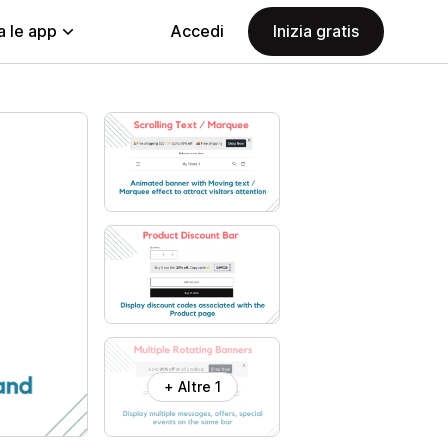
a le app
Accedi
Inizia gratis
+ Altre 1