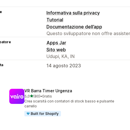
se
Informativa sulla privacy
Tutorial
Documentazione dell’app
Questo sviluppatore non offre assistenz
patore
Apps Jar
Sito web
Udupi, KA, IN
ta
14 agosto 2023
VR Barra Timer Urgenza
stelle su 5
5,0
(80)
•
Gratis
80 recensioni totali
Crea scarsità con contatori di stock basso e pulsante
carrello
Built for Shopify