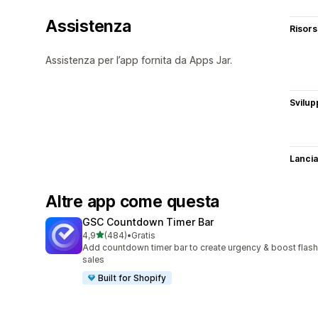
Assistenza
Risor
Assistenza per l’app fornita da Apps Jar.
Svilup
Lancia
Altre app come questa
GSC Countdown Timer Bar
stelle su 5
4,9
(484)
•
Gratis
484 recensioni totali
Add countdown timer bar to create urgency & boost flash
sales
Built for Shopify