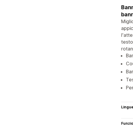
Bann
bann
Migli
appic
l'att
testo
rotan
Ban
Cou
Bar
Tes
Per
Lingu
Funzi