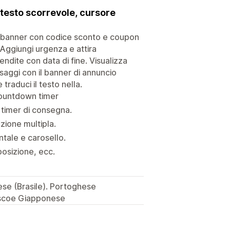
testo scorrevole, cursore
 il banner con codice sconto e coupon
 Aggiungi urgenza e attira
ndite con data di fine. Visualizza
saggi con il banner di annuncio
traduci il testo nella.
countdown timer
 timer di consegna.
zione multipla.
tale e carosello.
posizione, ecc.
ese (Brasile). Portoghese
descoe Giapponese