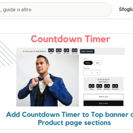
Sfogli
ria immagini in evidenza