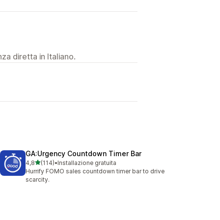
a diretta in Italiano.
GA:Urgency Countdown Timer Bar
stelle su 5
4,8
(114)
•
Installazione gratuita
114 recensioni totali
Hurrify FOMO sales countdown timer bar to drive
scarcity.