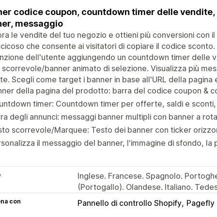
er codice coupon, countdown timer delle vendite, 
er, messaggio
ora le vendite del tuo negozio e ottieni più conversioni con
cicoso che consente ai visitatori di copiare il codice sconto.
enzione dell'utente aggiungendo un countdown timer delle ve
 scorrevole/banner animato di selezione. Visualizza più mes
te. Scegli come target i banner in base all'URL della pagina e 
ner della pagina del prodotto: barra del codice coupon & 
ntdown timer: Countdown timer per offerte, saldi e sconti,
ra degli annunci: messaggi banner multipli con banner a rota
to scorrevole/Marquee: Testo dei banner con ticker orizzon
sonalizza il messaggio del banner, l'immagine di sfondo, la 
e
Inglese. Francese. Spagnolo. Portogh
(Portogallo). Olandese. Italiano. Te
ona con
Pannello di controllo Shopify
Pagefly