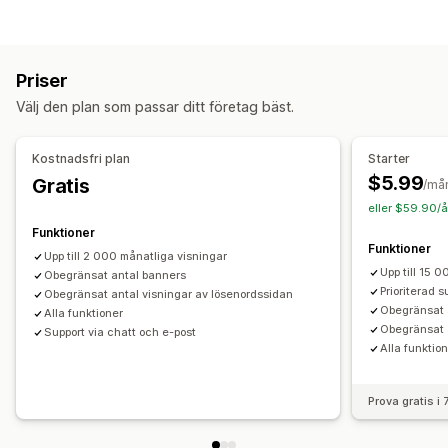
Anpassad CSS
Färger och teckensnitt
Anpassad text
Bannertyp
Anpassad position
Fält med meddelande
Fast banner
Fält med meddelande
Stäng meddelande
Avisering
Popup-fönster
Animeringar
Varukorgssida
Priser
Produktsidor
Kampanj
Nedräkningstimer
Landningssidor
Produktsidor
Välj den plan som passar ditt företag bäst.
Anpassning
Alternativ för tajming
Bannerposition
Animeringar
Klisterdisplay
Återkommande
Schemalagda
Datumintervall
Kostnadsfri plan
Starter
Länkar och knappar
Bakgrunder
Färg och teckensnitt
Händelsebaserad
Återställ per besök
Fast slutdatum
$5.99
Gratis
/må
Anpassad CSS
Emojis
Flera språk
Mobilanpassning
Fast antal minuter
Engångshändelse
Sessionsbaserade
eller $59.90/å
Schemaläggning
Tajmad session
Funktioner
Funktioner
Upp till 2 000 månatliga visningar
Analyser och rapporter
Timer-typ
Upp till 15 
Obegränsat antal banners
Kundsegment
Dagliga erbjudanden
Blixtreor
Tidsbegränsad kampanj
Prioriterad s
Obegränsat antal visningar av lösenordssidan
Obegränsat 
Alla funktioner
Utgångsdatum
Specialevenemang
Förbeställningar
Obegränsat 
Support via chatt och e-post
Produktlansering
Tidsgräns för leverans
Butiklansering
Alla funktio
Prova gratis i