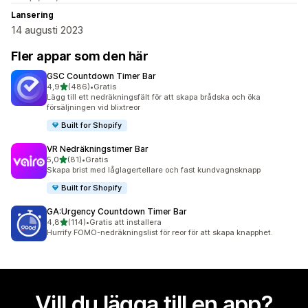
Lansering
14 augusti 2023
Fler appar som den här
GSC Countdown Timer Bar
av 5 stjärnor
4,9
(486)
•
Gratis
486 recensioner totalt
Lägg till ett nedräkningsfält för att skapa brådska och öka
försäljningen vid blixtreor
Built for Shopify
VR Nedräkningstimer Bar
av 5 stjärnor
5,0
(81)
•
Gratis
81 recensioner totalt
Skapa brist med låglagertellare och fast kundvagnsknapp
Built for Shopify
GA:Urgency Countdown Timer Bar
av 5 stjärnor
4,8
(114)
•
Gratis att installera
114 recensioner totalt
Hurrify FOMO-nedräkningslist för reor för att skapa knapphet.
Vill du lägga till en app?