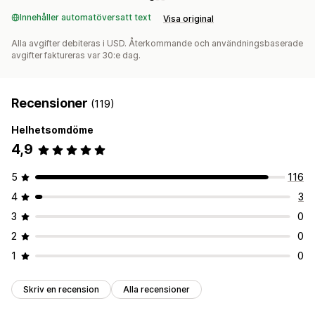
Innehåller automatöversatt text
Visa original
Alla avgifter debiteras i USD. Återkommande och användningsbaserade
avgifter faktureras var 30:e dag.
Recensioner
(119)
Helhetsomdöme
4,9
5
116
4
3
3
0
2
0
1
0
Skriv en recension
Alla recensioner