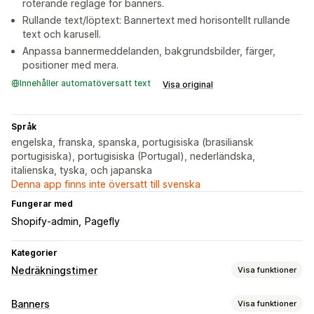
roterande reglage för banners.
Rullande text/löptext: Bannertext med horisontellt rullande
text och karusell.
Anpassa bannermeddelanden, bakgrundsbilder, färger,
positioner med mera.
Innehåller automatöversatt text
Visa original
Språk
engelska, franska, spanska, portugisiska (brasiliansk
portugisiska), portugisiska (Portugal), nederländska,
italienska, tyska, och japanska
Denna app finns inte översatt till svenska
Fungerar med
Shopify-admin
Pagefly
Kategorier
Nedräkningstimer
Visa funktioner
Visningsalternativ
Banners
Visa funktioner