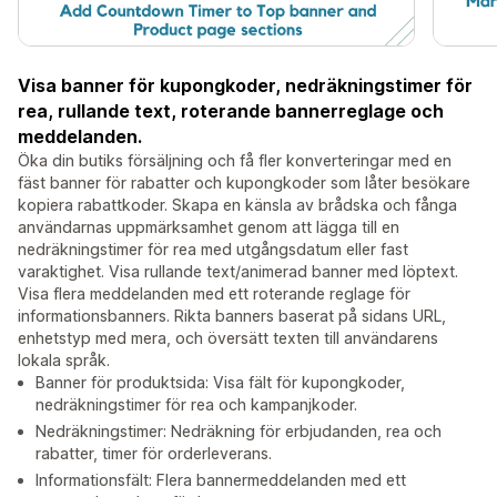
Visa banner för kupongkoder, nedräkningstimer för
rea, rullande text, roterande bannerreglage och
meddelanden.
Öka din butiks försäljning och få fler konverteringar med en
fäst banner för rabatter och kupongkoder som låter besökare
kopiera rabattkoder. Skapa en känsla av brådska och fånga
användarnas uppmärksamhet genom att lägga till en
nedräkningstimer för rea med utgångsdatum eller fast
varaktighet. Visa rullande text/animerad banner med löptext.
Visa flera meddelanden med ett roterande reglage för
informationsbanners. Rikta banners baserat på sidans URL,
enhetstyp med mera, och översätt texten till användarens
lokala språk.
Banner för produktsida: Visa fält för kupongkoder,
nedräkningstimer för rea och kampanjkoder.
Nedräkningstimer: Nedräkning för erbjudanden, rea och
rabatter, timer för orderleverans.
Informationsfält: Flera bannermeddelanden med ett