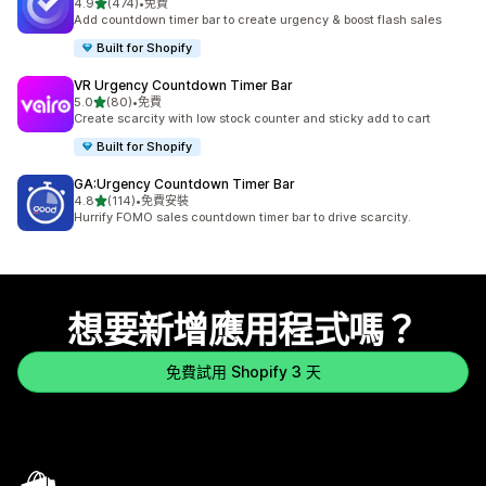
滿分 5 顆星
4.9
(474)
•
免費
共有 474 則評價
Add countdown timer bar to create urgency & boost flash sales
Built for Shopify
VR Urgency Countdown Timer Bar
滿分 5 顆星
5.0
(80)
•
免費
共有 80 則評價
Create scarcity with low stock counter and sticky add to cart
Built for Shopify
GA:Urgency Countdown Timer Bar
滿分 5 顆星
4.8
(114)
•
免費安裝
共有 114 則評價
Hurrify FOMO sales countdown timer bar to drive scarcity.
想要新增應用程式嗎？
免費試用 Shopify 3 天