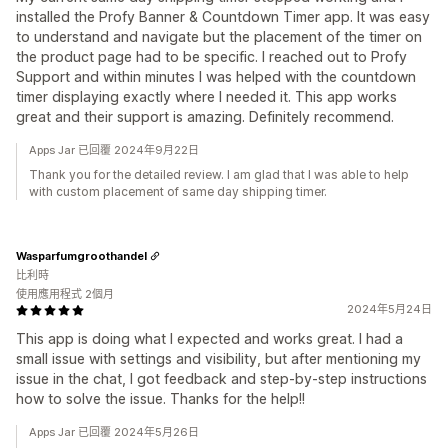
installed the Profy Banner & Countdown Timer app. It was easy
to understand and navigate but the placement of the timer on
the product page had to be specific. I reached out to Profy
Support and within minutes I was helped with the countdown
timer displaying exactly where I needed it. This app works
great and their support is amazing. Definitely recommend.
Apps Jar 已回覆 2024年9月22日
Thank you for the detailed review. I am glad that I was able to help
with custom placement of same day shipping timer.
Wasparfumgroothandel
比利時
使用應用程式 2個月
2024年5月24日
This app is doing what I expected and works great. I had a
small issue with settings and visibility, but after mentioning my
issue in the chat, I got feedback and step-by-step instructions
how to solve the issue. Thanks for the help!!
Apps Jar 已回覆 2024年5月26日