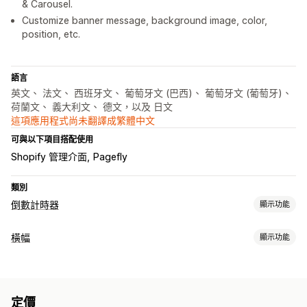
& Carousel.
Customize banner message, background image, color,
position, etc.
語言
英文、 法文、 西班牙文、 葡萄牙文 (巴西)、 葡萄牙文 (葡萄牙)、
荷蘭文、 義大利文、 德文，以及 日文
這項應用程式尚未翻譯成繁體中文
可與以下項目搭配使用
Shopify 管理介面
Pagefly
類別
倒數計時器
顯示功能
顯示選項
橫幅
顯示功能
自訂 CSS
顏色和字型
自訂文字
自訂位置
公告列
固定式橫幅
橫幅類型
彈出式視窗
動畫
購物車頁面
登陸頁面
產品頁面
公告列
多筆公告
通知
產品頁面
促銷資訊
倒數計時
計時選項
定價