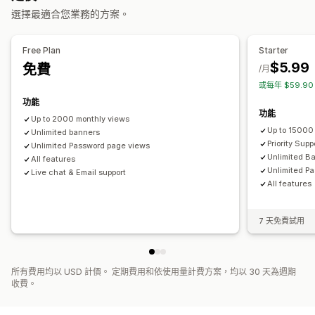
自訂
定期
已排程
日期範圍
活動
每次造訪重設
指定結束日期
選擇最適合您業務的方案。
橫幅位置
動畫
固定式顯示
連結和按鈕
背景
顏色和字型
指定分鐘
單次
工作階段
計時工作階段
自訂 CSS
表情符號
多國語言
行動裝置回應式設計
排程
Free Plan
Starter
計時器類型
$5.99
免費
分析與報告
/月
每日優惠
快閃優惠
限時促銷
到期日
特別活動
預購
新品上市
或每年 $59.9
顧客分群
運送截止時間
商店開幕
功能
功能
Up to 2000 monthly views
Up to 15000
Unlimited banners
Priority Supp
Unlimited Password page views
Unlimited B
All features
Unlimited P
Live chat & Email support
All features
7 天免費試用
所有費用均以 USD 計價。 定期費用和依使用量計費方案，均以 30 天為週期
收費。