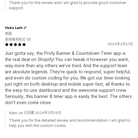
Thank you for the review and I am glad to provide good customer
support.
Hoka Lash
美國
使用應用程式 1天
2024年3月27日
Just gotta say, the Profy Banner & Countdown Timer app is
the real deal on Shopify! You can tweak it however you want,
way more than any others we've tried. And the support team
are absolute legends. They're quick to respond, super helpful,
and even do custom coding for you. We got our timer looking
just right on both desktop and mobile super fast, all thanks to
the easy-to-use dashboard and the awesome support crew.
Seriously, this banner & timer app is easily the best. The others
don't even come close
Apps Jar 已回覆 2024年3月29日
Thank you for the detailed review and recommendation. I am glad to
help you with the custom codes.