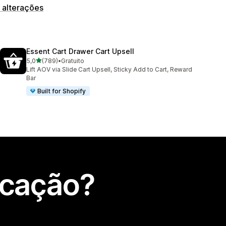
 alterações
Essent Cart Drawer Cart Upsell
de 5 estrelas
5,0
(789)
•
Gratuito
789 total de avaliações
Lift AOV via Slide Cart Upsell, Sticky Add to Cart, Reward
Bar
Built for Shopify
icação?