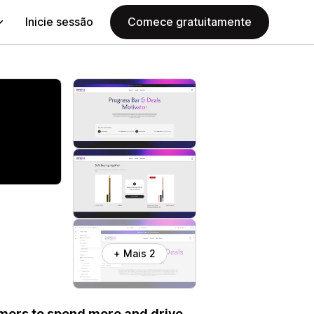
Inicie sessão
Comece gratuitamente
+ Mais 2
omers to spend more and drive