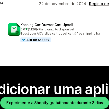
da
22 de novembro de 2024 ·
Registo de
Kaching CartDrawer Cart Upsell
de 5 estrelas
5,0
(1.126)
•
Plano gratuito disponível
1126 total de avaliações
Boost your AOV: slide cart, upsell cart & free shipping bar
Built for Shopify
dicionar uma apl
Experimente a Shopify gratuitamente durante 3 dias