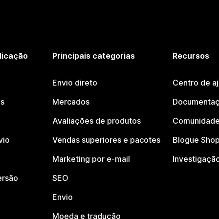
licação
Principais categorias
Recursos
Envio direto
Centro de a
os
Mercados
Documentaç
Avaliações de produtos
Comunidade
vio
Vendas superiores e pacotes
Blogue Shop
Marketing por e-mail
Investigaçã
ersão
SEO
Envio
Moeda e tradução