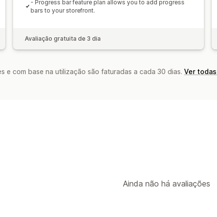
Venda superior com um clique
Regra
- Progress bar feature plan allows you to add progress
Testes A/B
Taxas de cliques
Taxas 
bars to your storefront.
Regras do método de pagamento
Desempenho da recomendação
Suge
Ocultar finalização da compra expres
Canalize o desempenho
Avaliação gratuita de 3 dia
Avançar para a finalização da compra
s e com base na utilização são faturadas a cada 30 dias.
Ver todas
Ainda não há avaliações