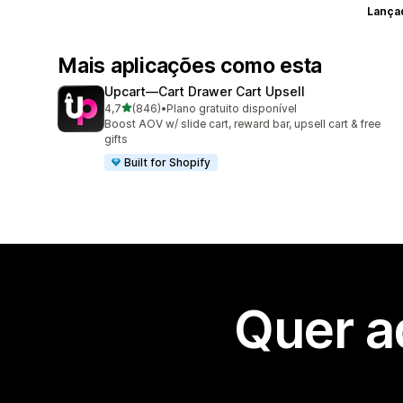
Lança
Mais aplicações como esta
Upcart—Cart Drawer Cart Upsell
de 5 estrelas
4,7
(846)
•
Plano gratuito disponível
846 total de avaliações
Boost AOV w/ slide cart, reward bar, upsell cart & free
gifts
Built for Shopify
Quer a