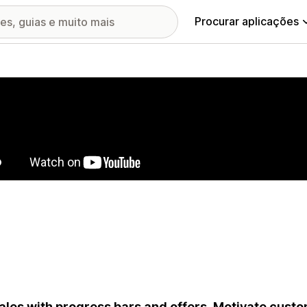
Procurar aplicações
ia de imagens em destaque
ales with progress bars and offers. Motivate cust