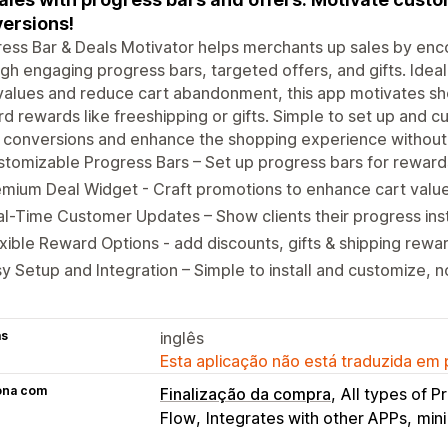
ersions!
ess Bar & Deals Motivator helps merchants up sales by en
gh engaging progress bars, targeted offers, and gifts. Ideal 
values and reduce cart abandonment, this app motivates sh
d rewards like freeshipping or gifts. Simple to set up and c
 conversions and enhance the shopping experience without
tomizable Progress Bars – Set up progress bars for reward
mium Deal Widget - Craft promotions to enhance cart value
l-Time Customer Updates – Show clients their progress inst
xible Reward Options - add discounts, gifts & shipping rewa
y Setup and Integration – Simple to install and customize, 
as
inglês
Esta aplicação não está traduzida em
ona com
Finalização da compra
All types of P
Flow
Integrates with other APPs
mini