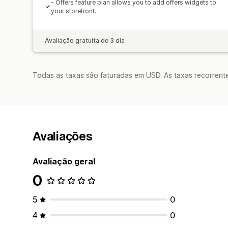
- Offers feature plan allows you to add offers widgets to
your storefront.
Avaliação gratuita de 3 dia
Todas as taxas são faturadas em USD. As taxas recorrente
Avaliações
Avaliação geral
0
5
0
4
0