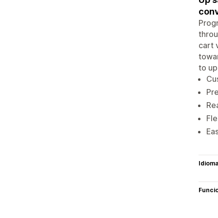
conv
Progr
throu
cart 
towar
to up
Cus
Pre
Rea
Fle
Eas
Idiom
Funci