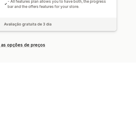
s do método de envio
- All features plan allows you to have both, the progress
de conversão
bar and the offers features for your store.
stões de otimização
so
Avaliação gratuita de 3 dia
Multilingue
Partilha de carrinhos
 as opções de preços