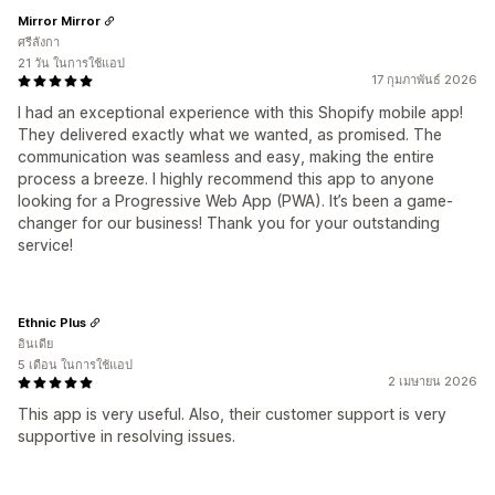
Mirror Mirror
ศรีลังกา
21 วัน ในการใช้แอป
17 กุมภาพันธ์ 2026
I had an exceptional experience with this Shopify mobile app!
They delivered exactly what we wanted, as promised. The
communication was seamless and easy, making the entire
process a breeze. I highly recommend this app to anyone
looking for a Progressive Web App (PWA). It’s been a game-
changer for our business! Thank you for your outstanding
service!
Ethnic Plus
อินเดีย
5 เดือน ในการใช้แอป
2 เมษายน 2026
This app is very useful. Also, their customer support is very
supportive in resolving issues.