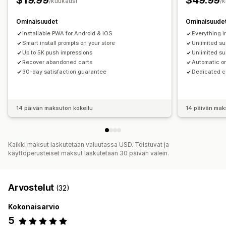
$19.99
$49.99
/kuukausi
/
Ominaisuudet
Ominaisuude
Installable PWA for Android & iOS
Everything i
Smart install prompts on your store
Unlimited s
Up to 5K push impressions
Unlimited su
Recover abandoned carts
Automatic or
30-day satisfaction guarantee
Dedicated c
14 päivän maksuton kokeilu
14 päivän mak
Kaikki maksut laskutetaan valuutassa USD. Toistuvat ja
käyttöperusteiset maksut laskutetaan 30 päivän välein.
Arvostelut
(32)
Kokonaisarvio
5