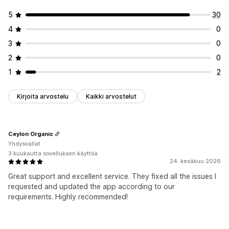
5
30
4
0
3
0
2
0
1
2
Kirjoita arvostelu
Kaikki arvostelut
Ceylon Organic
Yhdysvallat
3 kuukautta sovelluksen käyttöä
24. kesäkuu 2026
Great support and excellent service. They fixed all the issues I
requested and updated the app according to our
requirements. Highly recommended!