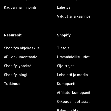
Kaupan hallinnointi
Lähetys
Valuutta ja käännös
Resurssit
Shopify
Shopifyn ohjekeskus
Tietoja
API-dokumentaatio
Uramahdollisuudet
Shopify-yhteisö
Sijoittajat
Shopify-blogi
Lehdistö ja media
Tutkimus
Kumppanit
Affiliate-kumppanit
Oikeudelliset asiat
Palvelun tila