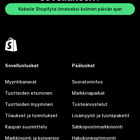
Kokeile Shopifyta ilmaiseksi kolmen päivän ajan
Sovellusluokat
Pääluokat
Myyntikanavat
Suoratoimitus
Tuotteiden etsiminen
Markkinapaikat
Tuotteiden myyminen
Tuotearvostelut
Tilaukset ja toimitukset
Lisämyynti ja tuotepaketit
Kaupan suunnittelu
Sähköpostimarkkinointi
Markkinointi ja konversio
Hakukoneoptimointi