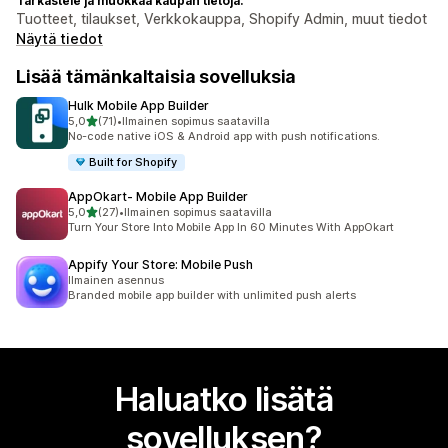
Tarkastele ja muokkaa kaupan tietoja:
Tuotteet, tilaukset, Verkkokauppa, Shopify Admin, muut tiedot
Näytä tiedot
Lisää tämänkaltaisia sovelluksia
Hulk Mobile App Builder
/ 5 tähteä
5,0
(71)
•
Ilmainen sopimus saatavilla
71 arvostelua yhteensä
No-code native iOS & Android app with push notifications.
Built for Shopify
AppOkart‑ Mobile App Builder
/ 5 tähteä
5,0
(27)
•
Ilmainen sopimus saatavilla
27 arvostelua yhteensä
Turn Your Store Into Mobile App In 60 Minutes With AppOkart
Appify Your Store: Mobile Push
Ilmainen asennus
Branded mobile app builder with unlimited push alerts
Haluatko lisätä
sovelluksen?