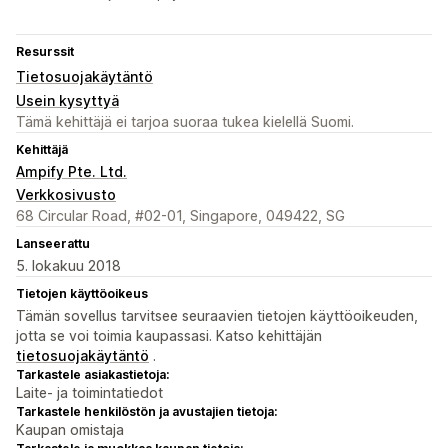
Resurssit
Tietosuojakäytäntö
Usein kysyttyä
Tämä kehittäjä ei tarjoa suoraa tukea kielellä Suomi.
Kehittäjä
Ampify Pte. Ltd.
Verkkosivusto
68 Circular Road, #02-01, Singapore, 049422, SG
Lanseerattu
5. lokakuu 2018
Tietojen käyttöoikeus
Tämän sovellus tarvitsee seuraavien tietojen käyttöoikeuden,
jotta se voi toimia kaupassasi. Katso kehittäjän
tietosuojakäytäntö
.
Tarkastele asiakastietoja:
Laite- ja toimintatiedot
Tarkastele henkilöstön ja avustajien tietoja:
Kaupan omistaja