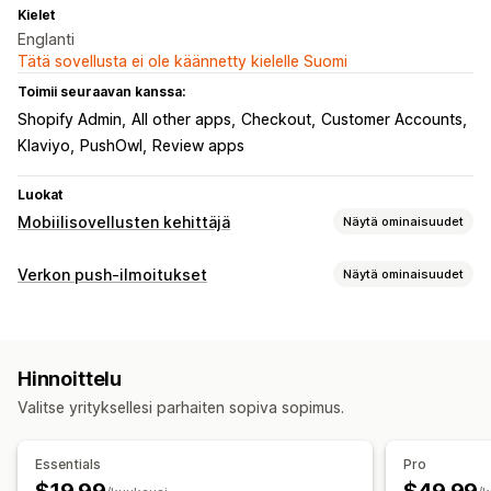
Kielet
Englanti
Tätä sovellusta ei ole käännetty kielelle Suomi
Toimii seuraavan kanssa:
Shopify Admin
All other apps
Checkout
Customer Accounts
Klaviyo
PushOwl
Review apps
Luokat
Mobiilisovellusten kehittäjä
Näytä ominaisuudet
Mukautukset
Verkon push-ilmoitukset
Näytä ominaisuudet
Sovelluksen design
Bannerit
Etusivu
Kirjautuminen
Ilmoitustyypit
Ostoskorisivu
Tuotesivut
Mallit
Vedä ja pudota -editori
Ostoskorin palautus
Poistomyynnit
Tilauspäivitykset
Kokoelmat
Monta valuuttaa
Monikielisyys
Hinnoittelu
Tuoteilmoitukset
Kampanjat
Muistutukset
Reaaliaikainen esikatselu
Reaaliaikainen synkronointi
Valitse yrityksellesi parhaiten sopiva sopimus.
Tervetuloviestit
Push-ilmoitukset
Tilaajien hallinta
Hylätty ostoskori
Automaattiset ilmoitukset
Geolokaatio
Essentials
Pro
Tilaajaluettelo
Opt-in
Konversioseuranta
Kampanjat
Rich media
Ajastettu
Mukautetut ilmoitukset