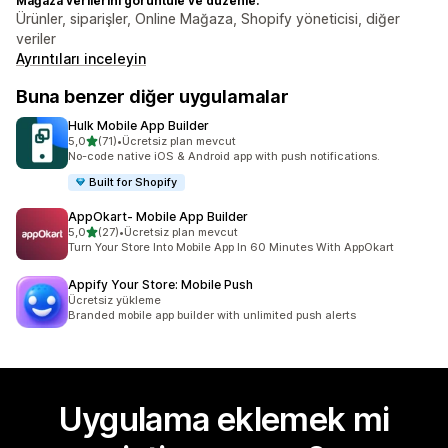
Mağaza verilerini görüntüle ve düzenle:
Ürünler, siparişler, Online Mağaza, Shopify yöneticisi, diğer
veriler
Ayrıntıları inceleyin
Buna benzer diğer uygulamalar
Hulk Mobile App Builder
5 yıldız üzerinden
5,0
(71)
•
Ücretsiz plan mevcut
toplam 71 değerlendirme
No-code native iOS & Android app with push notifications.
Built for Shopify
AppOkart‑ Mobile App Builder
5 yıldız üzerinden
5,0
(27)
•
Ücretsiz plan mevcut
toplam 27 değerlendirme
Turn Your Store Into Mobile App In 60 Minutes With AppOkart
Appify Your Store: Mobile Push
Ücretsiz yükleme
Branded mobile app builder with unlimited push alerts
Uygulama eklemek mi