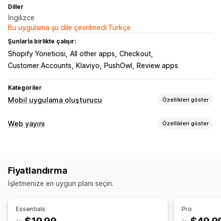
Diller
İngilizce
Bu uygulama şu dile çevrilmedi:Türkçe
Şunlarla birlikte çalışır:
Shopify Yöneticisi
All other apps
Checkout
Customer Accounts
Klaviyo
PushOwl
Review apps
Kategoriler
Mobil uygulama oluşturucu
Özellikleri göster
Özelleştirme
Web yayını
Özellikleri göster
Uygulama tasarımı
Banner’lar
Ana sayfa
Giriş
Bildirim türleri
Sepet sayfası
Ürün sayfaları
Şablonlar
Sepet kurtarma
Şok indirimler
Sipariş güncellemeleri
Sürükle ve bırak düzenleyicisi
Koleksiyonlar
Fiyatlandırma
Ürün duyuruları
Promosyonlar
Hatırlatıcılar
Çoklu para birimi
Çoklu dil
Gerçek zamanlı önizleme
İşletmenize en uygun planı seçin.
Hoş geldiniz mesajları
Gerçek zamanlı senkronizasyon
Abone yönetimi
Anlık bildirimler
Essentials
Pro
Abone listesi
Kabul etme
Dönüşüm izleme
Yarım bırakılmış sepet
Otomatik bildirimler