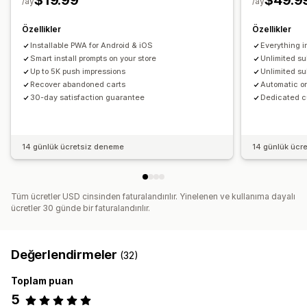
$19.99
$49.9
/ay
/ay
Coğrafi konum
Promosyonlar
Zengin medya
Zamanlanmış
Özellikler
Özellikler
Özel bildirimler
Installable PWA for Android & iOS
Everything i
Smart install prompts on your store
Unlimited s
Up to 5K push impressions
Unlimited su
Recover abandoned carts
Automatic or
30-day satisfaction guarantee
Dedicated c
14 günlük ücretsiz deneme
14 günlük ücr
Tüm ücretler USD cinsinden faturalandırılır. Yinelenen ve kullanıma dayalı
ücretler 30 günde bir faturalandırılır.
Değerlendirmeler
(32)
Toplam puan
5