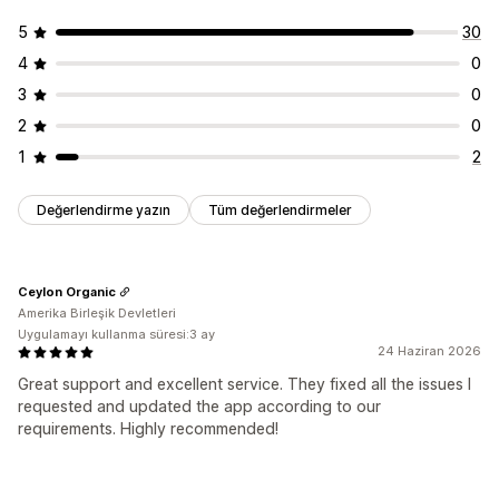
5
30
4
0
3
0
2
0
1
2
Değerlendirme yazın
Tüm değerlendirmeler
Ceylon Organic
Amerika Birleşik Devletleri
Uygulamayı kullanma süresi:3 ay
24 Haziran 2026
Great support and excellent service. They fixed all the issues I
requested and updated the app according to our
requirements. Highly recommended!