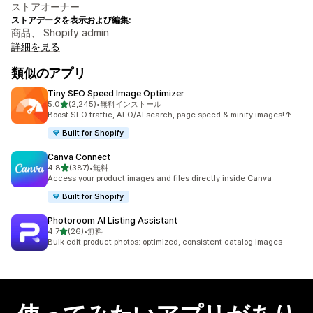
ストアオーナー
ストアデータを表示および編集:
商品、 Shopify admin
詳細を見る
類似のアプリ
Tiny SEO Speed Image Optimizer
5つ星中
5.0
(2,245)
•
無料インストール
合計レビュー数：2245件
Boost SEO traffic, AEO/AI search, page speed & minify images!↑
Built for Shopify
Canva Connect
5つ星中
4.8
(387)
•
無料
合計レビュー数：387件
Access your product images and files directly inside Canva
Built for Shopify
Photoroom AI Listing Assistant
5つ星中
4.7
(26)
•
無料
合計レビュー数：26件
Bulk edit product photos: optimized, consistent catalog images