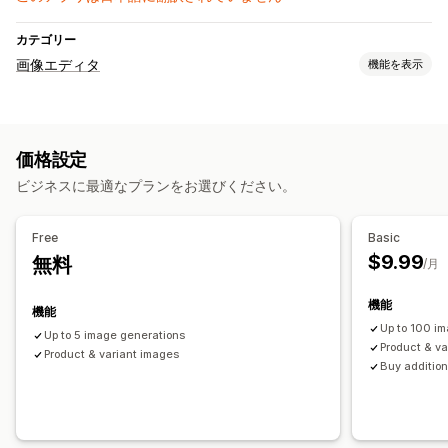
カテゴリー
画像エディタ
機能を表示
画像の最適化
背景の削除
品質管理
AI生成
カスタム背景
生成塗りつぶし
価格設定
ビジネスに最適なプランをお選びください。
Free
Basic
$9.99
無料
/月
機能
機能
Up to 100 i
Up to 5 image generations
Product & va
Product & variant images
Buy addition