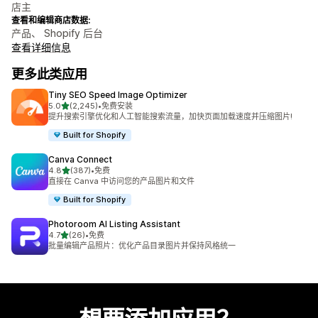
店主
查看和编辑商店数据:
产品、 Shopify 后台
查看详细信息
更多此类应用
Tiny SEO Speed Image Optimizer
星（满分 5 星）
5.0
(2,245)
•
免费安装
总共 2245 条评论
提升搜索引擎优化和人工智能搜索流量，加快页面加载速度并压缩图片!
Built for Shopify
Canva Connect
星（满分 5 星）
4.8
(387)
•
免费
总共 387 条评论
直接在 Canva 中访问您的产品图片和文件
Built for Shopify
Photoroom AI Listing Assistant
星（满分 5 星）
4.7
(26)
•
免费
总共 26 条评论
批量编辑产品照片：优化产品目录图片并保持风格统一