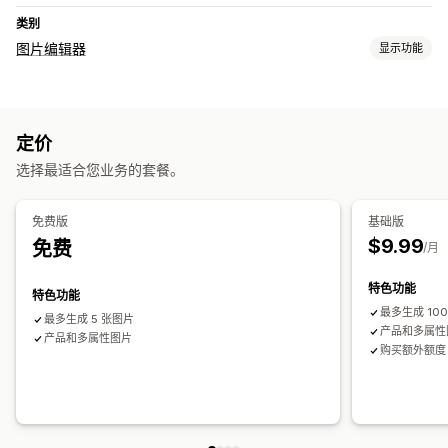
类别
图片编辑器
显示功能
图片优化
背景移除
质量控制
AI 生成
自定义背景
生成填充
定价
选择最适合您业务的套餐。
免费版
基础版
$9.99
免费
/月
特色功能
特色功能
最多生成 10
最多生成 5 张图片
产品和多属性
产品和多属性图片
购买额外额度