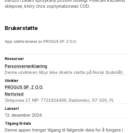
bardzo rzadko spotykany poziom obsługi. Polecam każdemu
sklepowi, który chce zoptymalizować COD.
Brukerstøtte
App-støtte leveres av PROGUS SP. Z O.O..
Ressurser
Personvernerklæring
Denne utvikleren tilbyr ikke direkte støtte på Norsk (bokmål).
Utvikler
PROGUS SP. Z O.O.
Nettsted
Sklepowa 27, NIP: 7722434496, Radomsko, 97-500, PL
Lansert
13. desember 2024
Tilgang til data
Denne appen trenger tilgang til følgende data for å fungere i