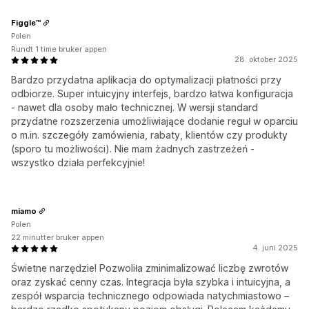
Figgle™
Polen
Rundt 1 time bruker appen
28. oktober 2025
Bardzo przydatna aplikacja do optymalizacji płatności przy
odbiorze. Super intuicyjny interfejs, bardzo łatwa konfiguracja
- nawet dla osoby mało technicznej. W wersji standard
przydatne rozszerzenia umożliwiające dodanie reguł w oparciu
o m.in. szczegóły zamówienia, rabaty, klientów czy produkty
(sporo tu możliwości). Nie mam żadnych zastrzeżeń -
wszystko działa perfekcyjnie!
miamo
Polen
22 minutter bruker appen
4. juni 2025
Świetne narzędzie! Pozwoliła zminimalizować liczbę zwrotów
oraz zyskać cenny czas. Integracja była szybka i intuicyjna, a
zespół wsparcia technicznego odpowiada natychmiastowo –