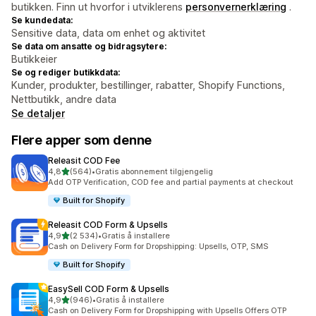
butikken. Finn ut hvorfor i utviklerens
personvernerklæring
.
Se kundedata:
Sensitive data, data om enhet og aktivitet
Se data om ansatte og bidragsytere:
Butikkeier
Se og rediger butikkdata:
Kunder, produkter, bestillinger, rabatter, Shopify Functions,
Nettbutikk, andre data
Se detaljer
Flere apper som denne
Releasit COD Fee
av 5 stjerner
4,8
(564)
•
Gratis abonnement tilgjengelig
Totalt 564 omtaler
Add OTP Verification, COD fee and partial payments at checkout
Built for Shopify
Releasit COD Form & Upsells
av 5 stjerner
4,9
(2 534)
•
Gratis å installere
Totalt 2534 omtaler
Cash on Delivery Form for Dropshipping: Upsells, OTP, SMS
Built for Shopify
EasySell COD Form & Upsells
av 5 stjerner
4,9
(946)
•
Gratis å installere
Totalt 946 omtaler
Cash on Delivery Form for Dropshipping with Upsells Offers OTP