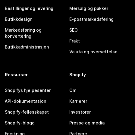
Bestillinger og levering
Mersalg og pakker
Butikkdesign
E-postmarkedsføring
Markedsføring og
SEO
konvertering
Frakt
Butikkadministrasjon
Valuta og oversettelse
Ressurser
Shopify
Shopifys hjelpesenter
Om
API-dokumentasjon
Karrierer
Shopify-fellesskapet
Investorer
Shopify-blogg
Presse og media
Forskning
Partnere