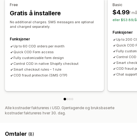
Skrifttype og farge
Egendefinerte knapper
Free
Basic
Tilpassede layout
Popup-vinduer
Integrerte skjemaer
$4.99
Gratis å installere
/ m
Fraktvalg
Adressevalidering
Flere språk
eller $53.89/å
No additional charges. SMS messages are optional
and charged separately.
Konvertering og mersalg
Funksjoner
Rabatter
Ettklikksbestilling
Pikselsporing
Funksjoner
Up to 200 C
Quick COD 
Up to 60 COD orders per month
Fully custom
Quick COD Form access
Control COD 
Fully customizable form design
Smart checko
Control COD in native Shopify checkout
COD fraud p
Smart checkout rules – 1 rule
Chat suppor
COD fraud protection (SMS OTP)
Alle kostnader faktureres i USD. Gjentagende og bruksbaserte
kostnader faktureres hver 30. dag.
Omtaler
(8)