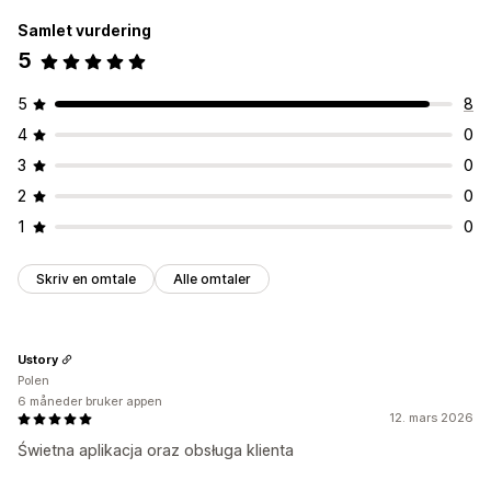
Samlet vurdering
5
5
8
4
0
3
0
2
0
1
0
Skriv en omtale
Alle omtaler
Ustory
Polen
6 måneder bruker appen
12. mars 2026
Świetna aplikacja oraz obsługa klienta