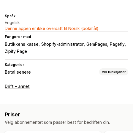
Språk
Engelsk
Denne appen er ikke oversatt til Norsk (bokmål)
Fungerer med
Butikkens kasse
Shopify-administrator
GemPages
Pagefly
Zipify Page
Kategorier
Betal senere
Vis funksjoner
COD-administrasjon
Drift – annet
Tollgebyrer
Skjul betalingstype
Sorter betalingstyper
Svindelforebygging
Éngangspassord (OTP)
Telefonbekreftelse
SMS-bekreftelse
Priser
Skjematilpasning
Velg abonnementet som passer best for bedriften din.
Dra-og-slipp-redigeringsverktøy
Egendefinerte felt