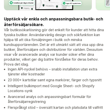
Upptäck vår enkla och anpassningsbara butik- och
återförsäljarsökare.
Vår butikssökarlösning gör det enkelt för kunder att hitta dina
fysiska butiker. Användarvänlig design och sökfunktion kan
hjälpa till att öka försäljningen i butik och minska
kundsupportärenden. Det är ett utmärkt sätt att visa upp dina
butiker, återförsäljare och distributörer för världen. Dessutom
visar vår avancerade analys var kunder söker efter dina
produkter, vilket ger dig bättre förståelse för deras behov.
Prova det idag.
Ingen API-nyckel behövs – snabb installation utan extra
tjänster eller kostnader
23 000+ kartstilar samt egna markörer, färger och typsnitt
Intelligent bulkimport med Google Sheet- och Shopify
Locations-synk
Avancerad analys och anpassningsbart formulär för
återförsäljarregistrering
Flerspråkigt stöd – översätt kartan och platsdata till valfritt