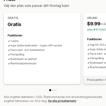
Import och export
Mobilanpassning
Välj den plan som passar ditt företag bäst.
Sök och filtrera
Platssökning
Sökning på butiksnamn
Taggning
GRATIS
GRUND
Automatisk ifyllnad
Geolokalisering
Avståndsfilter
$9.99
Gratis
/må
Anpassade filter
Sökrapporter
Analysverktyg
eller $107.89/
Funktioner
Funktioner
1 plats
Upp till 100 
Inga dolda kostnader – ingen API-nyckel
Inga dolda k
Flera kart- och markörstilar
Flera kart- o
Flerspråkig
Flerspråkig
Bulkimport av platser
Bulkimport a
Återförsäljarformulär
Återförsälja
Prova gratis i
Alla avgifter debiteras i USD. Återkommande och användningsbaserade
avgifter faktureras var 30:e dag.
Se alla prisalternativ