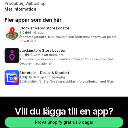
Produkter, Webbshop
Mer information
Fler appar som den här
Stockist Maps: Store Locator
av 5 stjärnor
5,0
(6)
•
Gratis
6 recensioner totalt
Återförsäljarkarta, butikssökare och återförsäljarformulär på ett
enkelt sätt
stockinstore Store Locator
av 5 stjärnor
5,0
(2)
•
Gratis att installera
2 recensioner totalt
Anpassningsbar och varumärkesprofilerad Store Locator med
Google-integrationer
Storefolio ‑ Dealer & Stockist
av 5 stjärnor
1,0
(1)
•
Gratisplan tillgänglig
1 recensioner totalt
Sökfunktion för återförsäljare/butiker i fotogalleristil med filter
Vill du lägga till en app?
Prova Shopify gratis i 3 dagar