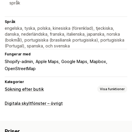
språk
Språk
engelska, tyska, polska, kinesiska (förenklad), tjeckiska,
danska, nederländska, franska, italienska, japanska, norska
(bokmål), portugisiska (brasiliansk portugisiska), portugisiska
(Portugal), spanska, och svenska
Fungerar med
Shopify-admin
Apple Maps
Google Maps
Mapbox
OpenStreetMap
Kategorier
Sökning efter butik
Visa funktioner
Visningsalternativ
Digitala skyltfönster – övrigt
Hitta butik-sida
Kartstilar
Öppettider
Riktningar
Anpassat varumärke
Anpassade ikoner
Anpassad CSS
Bilder
Anpassade fält
Flera språk
Flera platser
Priser