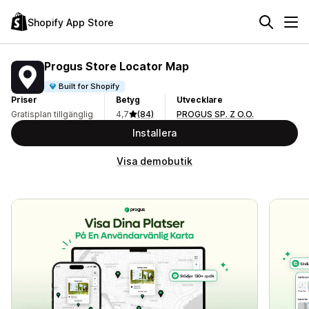
Shopify App Store
Progus Store Locator Map
Built for Shopify
Priser
Betyg
Utvecklare
Gratisplan tillgänglig
4,7
(84)
PROGUS SP. Z O.O.
Installera
Visa demobutik