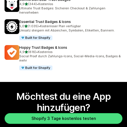
von 5 Sternen
4,9
(344)
•
Kostenlos
344 Rezensionen insgesamt
Ultimate Trust Badges: Sicheren Checkout & Zahlungen
hervorheben
Essential Trust Badges & Icons
von 5 Sternen
5,0
(1.035)
•
Kostenloser Plan verfügbar
1035 Rezensionen insgesamt
Umsatz steigern mit Abzeichen, Symbolen, Etiketten, Bannern.
Built for Shopify
Hoppy Trust Badges & Icons
von 5 Sternen
4,9
(816)
•
Kostenlos
816 Rezensionen insgesamt
Social Proof durch Zahlungs-Icons, Social-Media-Icons, Badges &
mehr
Built for Shopify
Möchtest du eine App
hinzufügen?
Shopify 3 Tage kostenlos testen