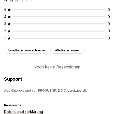
Hintergründe
Rahmen
Farben
Benutzerdefinierter Text
5
0
Styling
Größe
Datei-Upload
4
0
Responsivität für Mobilgeräte
3
0
Symbolposition
2
0
Manuelle Positionierung
Benutzerdefinierte Seiten
1
0
Warenkorbseite
Kollektionsseiten
Fußzeile
Header
Hero-Abschnitt
Startseite
Landing Pages
Produktseiten
Eine Rezension schreiben
Alle Rezensionen
Suchseite
Noch keine Rezensionen
Support
App-Support wird von PROGUS SP. Z O.O. bereitgestellt.
Ressourcen
Datenschutzerklärung