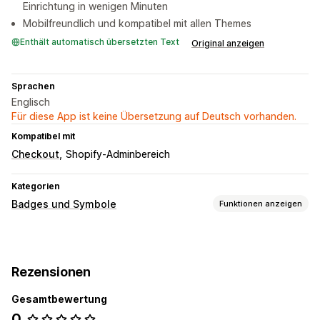
Einrichtung in wenigen Minuten
Mobilfreundlich und kompatibel mit allen Themes
Enthält automatisch übersetzten Text
Original anzeigen
Sprachen
Englisch
Für diese App ist keine Übersetzung auf Deutsch vorhanden.
Kompatibel mit
Checkout
Shopify-Adminbereich
Kategorien
Badges und Symbole
Funktionen anzeigen
Symboltypen
Benutzerdefiniert
Garantie
Zahlung
Produktmerkmale
Rezensionen
Sicherheit
Versand
Social Media
Vertrauen
Gewährleistung
Gesamtbewertung
0
Anpassung