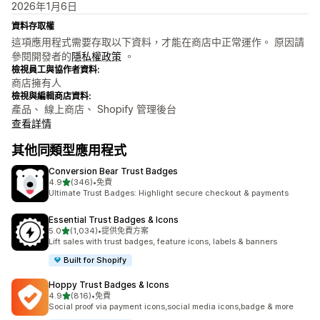
2026年1月6日
資料存取權
這項應用程式需要存取以下資料，才能在商店中正常運作。 原因請
參閱開發者的
隱私權政策
。
檢視員工與協作者資料:
商店擁有人
檢視與編輯商店資料:
產品、 線上商店、 Shopify 管理後台
查看詳情
其他同類型應用程式
Conversion Bear Trust Badges
滿分 5 顆星
4.9
(346)
•
免費
共有 346 則評價
Ultimate Trust Badges: Highlight secure checkout & payments
Essential Trust Badges & Icons
滿分 5 顆星
5.0
(1,034)
•
提供免費方案
共有 1034 則評價
Lift sales with trust badges, feature icons, labels & banners
Built for Shopify
Hoppy Trust Badges & Icons
滿分 5 顆星
4.9
(816)
•
免費
共有 816 則評價
Social proof via payment icons,social media icons,badge & more