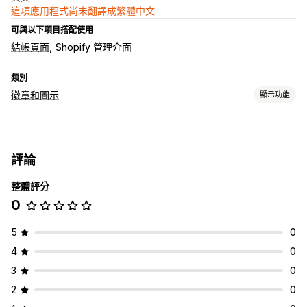
這項應用程式尚未翻譯成繁體中文
可與以下項目搭配使用
結帳頁面
Shopify 管理介面
類別
徽章和圖示
顯示功能
圖示類型
自訂
保證
付款
商品特色
安全性
運送
社群媒體
信任標誌
評論
保固
整體評分
自訂
0
背景
邊界
顏色
自訂文字
樣式
尺寸
檔案上傳
行動裝置回應式設計
5
0
圖示位置
4
0
手動排列
自訂頁面
購物車頁面
商品系列頁面
頁尾
頁首
3
0
主頁區段
首頁
登陸頁面
產品頁面
搜尋頁面
2
0