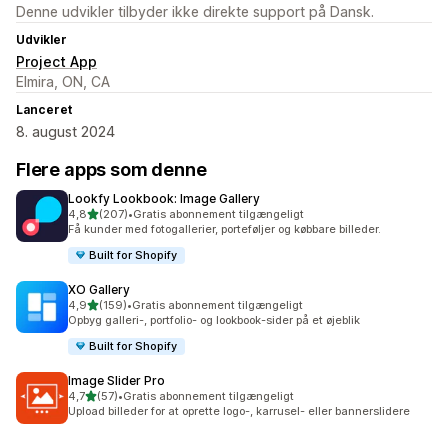
Denne udvikler tilbyder ikke direkte support på Dansk.
Udvikler
Project App
Elmira, ON, CA
Lanceret
8. august 2024
Flere apps som denne
Lookfy Lookbook: Image Gallery
ud af 5 stjerner
4,8
(207)
•
Gratis abonnement tilgængeligt
207 anmeldelser i alt
Få kunder med fotogallerier, porteføljer og købbare billeder.
Built for Shopify
XO Gallery
ud af 5 stjerner
4,9
(159)
•
Gratis abonnement tilgængeligt
159 anmeldelser i alt
Opbyg galleri-, portfolio- og lookbook-sider på et øjeblik
Built for Shopify
Image Slider Pro
ud af 5 stjerner
4,7
(57)
•
Gratis abonnement tilgængeligt
57 anmeldelser i alt
Upload billeder for at oprette logo-, karrusel- eller bannerslidere