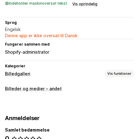
Indeholder maskinoversat tekst
Vis oprindelig
Sprog
Engelsk
Denne app er ikke oversat til Dansk
Fungerer sammen med
Shopify-administrator
Kategorier
Billedgalleri
Vis funktioner
Gallerityper
Billeder og medier – andet
Portefølje
Gitter
Liste
Tilpasning
Tilpasset CSS
Anmeldelser
Samlet bedømmelse
0